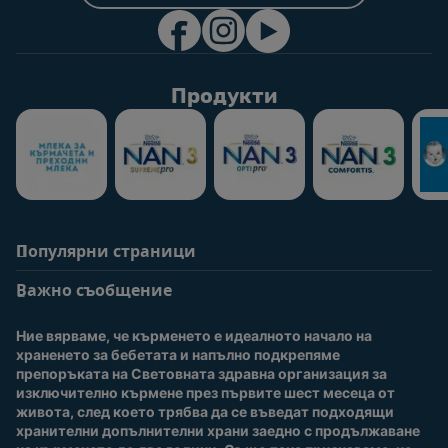
Продукти
Популярни страници
Помощ
Информация за
потребители
Важно съобщение
Често задавани
въпроси
Вход / Регистрация
Ние вярваме, че кърменето е идеалното начало на 
За нас
Присъединете се към
храненето за бебетата и напълно подкрепяме 
Nestlé Baby Club
препоръката на Световната здравна организация за 
изключително кърмене през първите шест месеца от 
Купи сега
живота, след което трябва да се въведат подходящи 
Нашите марки и
хранителни допълнителни храни заедно с продължаване 
продукти