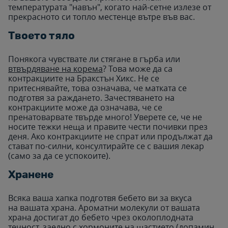
температурата "навън", когато най-сетне излезе от
прекрасното си топло местенце вътре във вас.
Твоето тяло
Понякога чувствате ли стягане в гърба или
втвърдяване на корема
? Това може да са
контракциите на Бракстън Хикс. Не се
притеснявайте, това означава, че матката се
подготвя за раждането. Зачестяването на
контракциите може да означава, че се
пренатоварвате твърде много! Уверете се, че не
носите тежки неща и правите чести почивки през
деня. Ако контракциите не спрат или продължат да
стават по-силни, консултирайте се с вашия лекар
(само за да се успокоите).
Хранене
Всяка ваша хапка подготвя бебето ви за вкуса
на вашата храна. Ароматни молекули от вашата
храна достигат до бебето чрез околоплодната
течност, заедно с хормоните на щастието (д
опамин,