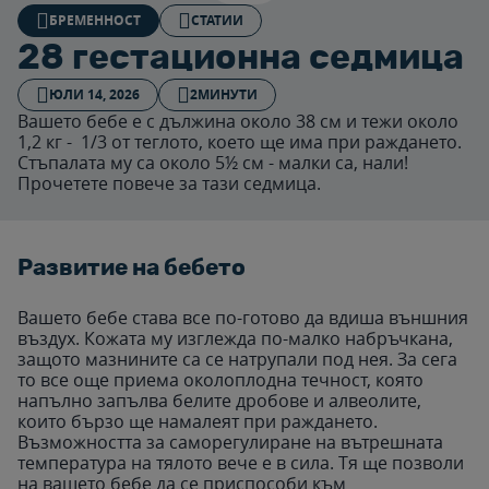
БРЕМЕННОСТ
СТАТИИ
28 гестационна седмица
ЮЛИ 14, 2026
2МИНУТИ
Вашето бебе е с дължина около 38 см и тежи около
1,2 кг - 1/3 от теглото, което ще има при раждането.
Стъпалата му са около 5½ см - малки са, нали!
Прочетете повече за тази седмица.
Развитие на бебето
Вашето бебе става все по-готово да вдиша външния
въздух. Кожата му изглежда по-малко набръчкана,
защото мазнините са се натрупали под нея. За сега
то все още приема околоплодна течност, която
напълно запълва белите дробове и алвеолите,
които бързо ще намалеят при раждането.
Възможността за саморегулиране на вътрешната
температура на тялото вече е в сила. Тя ще позволи
на вашето бебе да се приспособи към