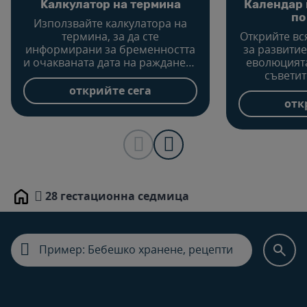
Kалкулатор на термина
Календар 
по
Използвайте калкулатора на
термина, за да сте
Открийте в
информирани за бременността
за развитие
и очакваната дата на раждането
еволюцията
и да научите какво трябва да
съветит
планирате за бъдещото си
щастлива б
открийте сега
бебе.
сле
отк
28 гестационна седмица
Home