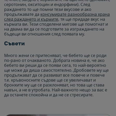
серотонин, окситоцин и ендорфини
). След
раждането то ще помни тези вкусове и ако
продължавате да
консумирате разнообразна храна
след раждането и кърмите,
тя ще придаде вкус на
кърмата ви. Тези споделени мигове ще помогнат и
на двама ви да се подготвите за изграждането на
бъдещи ви отношения след появата му.
Съвети
Много жени се притесняват, че бебето ще се роди
по-рано от очакваното. Добрата новина е, че ако
бебето ви реши да се появи сега, то най-вероятно
ще може да диша самостоятелно. Дробовете му ще
продължават да се развиват все повече и повече
т.е. кръвоносните съдове ще се увеличават и
бронхите му ще се разклоняват, но това ще става
навън, а не в утробата. Най-важното нещо за вас е
да останете спокойна и да не се стресирате.