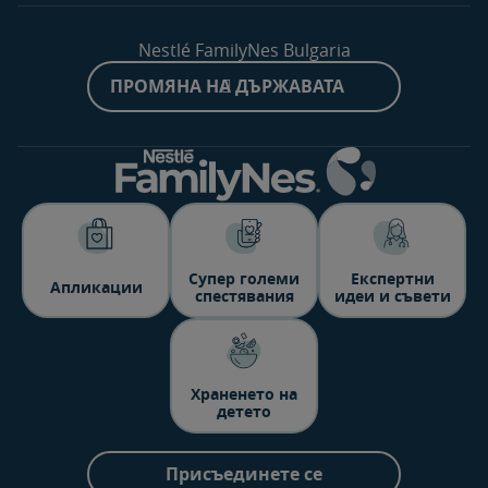
Nestlé FamilyNes Bulgaria
ПРОМЯНА НА ДЪРЖАВАТА
Супер големи
Експертни
Aпликации
спестявания
идеи и съвети
Храненето на
детето
Присъединете се