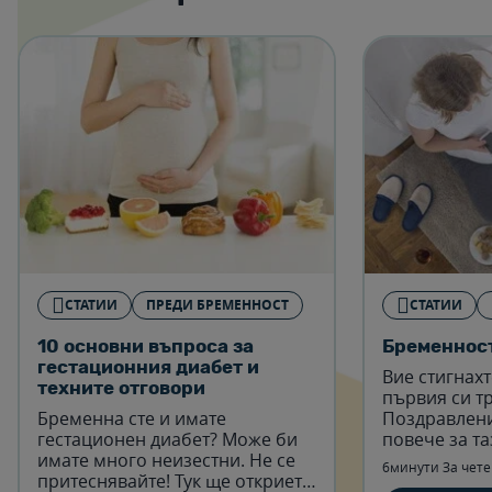
СТАТИИ
ПРЕДИ БРЕМЕННОСТ
СТАТИИ
10 основни въпроса за
Бременност
гестационния диабет и
Вие стигнахт
техните отговори
първия си т
Бременна сте и имате
Поздравлени
гестационен диабет? Може би
повече за та
имате много неизестни. Не се
6минути За чет
притеснявайте! Тук ще откриете