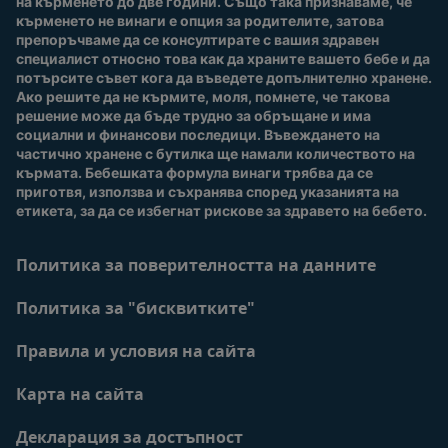
на кърменето до две години. Също така признаваме, че 
Качество и сигурност
кърменето не винаги е опция за родителите, затова 
препоръчваме да се консултирате с вашия здравен 
Безплатно тестване
специалист относно това как да храните вашето бебе и да 
потърсите съвет кога да въведете допълнително хранене. 
Ако решите да не кърмите, моля, помнете, че такова 
решение може да бъде трудно за обръщане и има 
социални и финансови последици. Въвеждането на 
частично хранене с бутилка ще намали количеството на 
кърмата. Бебешката формула винаги трябва да се 
приготвя, използва и съхранява според указанията на 
етикета, за да се избегнат рискове за здравето на бебето.
Политика за поверителността на данните
Политика за "бисквитките"
Правила и условия на сайта
Карта на сайта
Декларация за достъпност