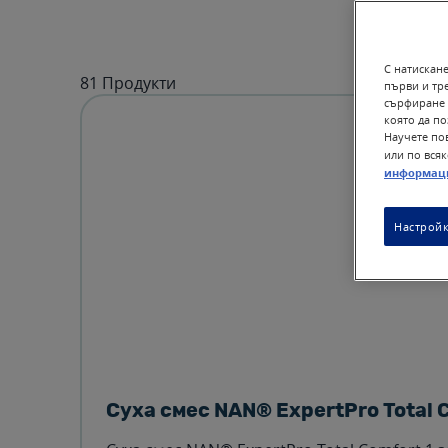
С натискане
81 Продукти
първи и тр
сърфиране 
която да п
Научете пов
или по всяк
информац
Настройк
Суха смес NAN® ExpertPro Total 