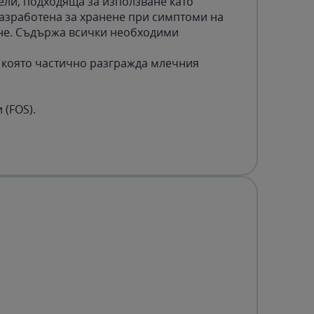
цели, подходяща за използване като
разработена за хранене при симптоми на
дане. Съдържа всички необходими
 която частично разгражда млечния
 (FOS).