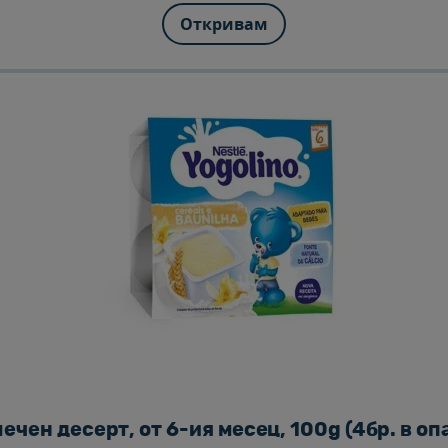
Откривам
чен десерт, от 6-ия месец, 100g (4бр. в оп