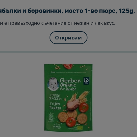
ябълки и боровинки, моето 1-во пюре, 125g,
 е превъзходно съчетание от нежен и лек вкус.
Откривам