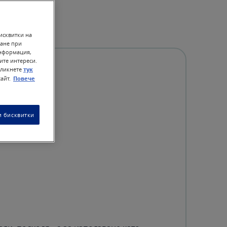
исквитки на
ване при
информация,
ите интереси.
кликнете
тук
айт.
Повече
 бисквитки