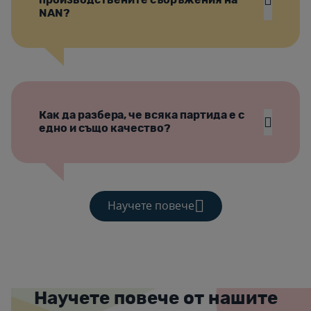
NAN?
Как да разбера, че всяка партида е с
едно и също качество?
Научете повече
Научете повече от нашите