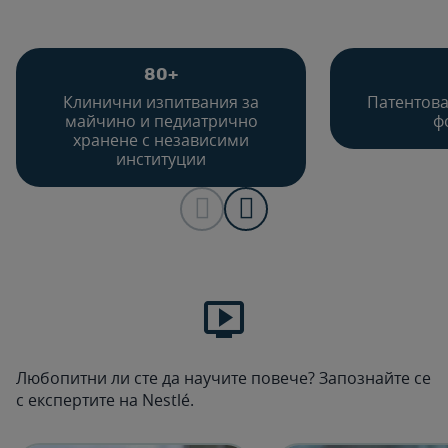
80+
Клинични изпитвания за
Патентова
майчино и педиатрично
ф
хранене с независими
институции

Любопитни ли сте да научите повече? Запознайте се
с експертите на Nestlé.