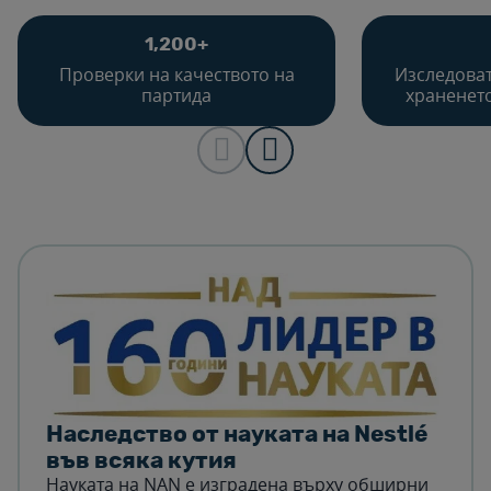
1,200+
Проверки на качеството на
Изследоват
партида
храненет
Наследство от науката на Nestlé
във всяка кутия
Науката на NAN е изградена върху обширни