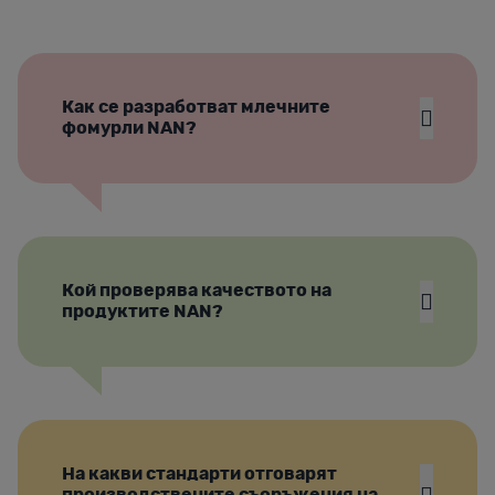
Как се разработват млечните
фомурли NAN?
Кой проверява качеството на
продуктите NAN?
На какви стандарти отговарят
производствените съоръжения на