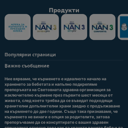
Продукти
Популярни страници
Помощ
Информация за
потребители
Важно съобщение
Често задавани
въпроси
Вход / Регистрация
Ние вярваме, че кърменето е идеалното начало на 
За нас
Присъединете се към
храненето за бебетата и напълно подкрепяме 
Nestlé Baby Club
препоръката на Световната здравна организация за 
изключително кърмене през първите шест месеца от 
Купи сега
живота, след което трябва да се въведат подходящи 
Нашите марки и
хранителни допълнителни храни заедно с продължаване 
продукти
на кърменето до две години. Също така признаваме, че 
Качество и сигурност
кърменето не винаги е опция за родителите, затова 
препоръчваме да се консултирате с вашия здравен 
Безплатно тестване
специалист относно това как да храните вашето бебе и да 