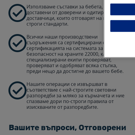
Използваме съставки за бебета,

доставени от доверени и одитирани
доставчици, които отговарят на нашите
строги стандарти.
Всички наши производствени

съоръжения са сертифицирани съгласно
сертификацията на системата за
безопасност на храните 22000, като
специализирани екипи проверяват,
проверяват и одобряват всяка стъпка,
преди нещо да достигне до вашето бебе.
Нашите операции се извършват в

съответствие с най-строгите световни
разпоредби за мляко за кърмачета и ние
спазваме дори по-строги правила от
изискваните от разпоредбите.
Вашите въпроси, Отговорени