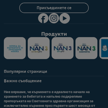
Присъединете се
Продукти
Популярни страници
Помощ
Информация за
потребители
Важно съобщение
Често задавани
въпроси
Вход / Регистрация
Ние вярваме, че кърменето е идеалното начало на 
За нас
Присъединете се към
храненето за бебетата и напълно подкрепяме 
Nestlé Baby Club
препоръката на Световната здравна организация за 
изключително кърмене през първите шест месеца от 
Купи сега