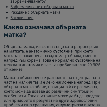
забременяването?
Забременяване с обърната матка
Раждане с обърната матка
Заключение
Какво означава обърната
матка?
Обърната матка, известна също като ретроверзия
на матката, е анатомично състояние, при което
матката е наклонена назад към гръбнака, вместо
напред към корема. Това е нормално състояние на
женската анатомия и засяга приблизително 20-30%
от жените.
Матката обикновено е разположена в централната
част на малкия таз и е леко наклонена напред. При
обърната матка обаче, позицията ѝ се различава,
което може да доведе до различни симптоми и
особености. Това състояние може да бъде вродено
или придобито в резултат на други здравословни
проблеми като сраствания, ендометриоза и тазова