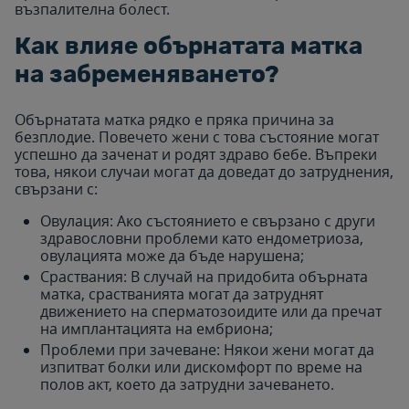
възпалителна болест.
Как влияе обърнатата матка
на забременяването?
Обърнатата матка рядко е пряка причина за
безплодие. Повечето жени с това състояние могат
успешно да заченат и родят здраво бебе. Въпреки
това, някои случаи могат да доведат до затруднения,
свързани с:
Овулация: Ако състоянието е свързано с други
здравословни проблеми като ендометриоза,
овулацията може да бъде нарушена;
Сраствания: В случай на придобита обърната
матка, срастванията могат да затруднят
движението на сперматозоидите или да пречат
на имплантацията на ембриона;
Проблеми при зачеване: Някои жени могат да
изпитват болки или дискомфорт по време на
полов акт, което да затрудни зачеването.