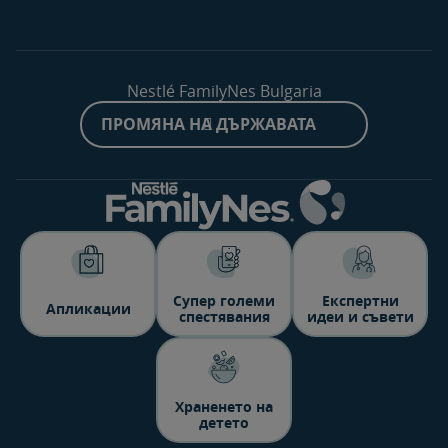
Nestlé FamilyNes Bulgaria
ПРОМЯНА НА ДЪРЖАВАТА
Супер големи
Експертни
Aпликации
спестявания
идеи и съвети
Храненето на
детето