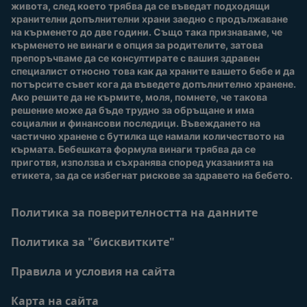
живота, след което трябва да се въведат подходящи 
Нашите марки и
хранителни допълнителни храни заедно с продължаване 
продукти
на кърменето до две години. Също така признаваме, че 
Качество и сигурност
кърменето не винаги е опция за родителите, затова 
препоръчваме да се консултирате с вашия здравен 
Безплатно тестване
специалист относно това как да храните вашето бебе и да 
потърсите съвет кога да въведете допълнително хранене. 
Ако решите да не кърмите, моля, помнете, че такова 
решение може да бъде трудно за обръщане и има 
социални и финансови последици. Въвеждането на 
частично хранене с бутилка ще намали количеството на 
кърмата. Бебешката формула винаги трябва да се 
приготвя, използва и съхранява според указанията на 
етикета, за да се избегнат рискове за здравето на бебето.
Политика за поверителността на данните
Политика за "бисквитките"
Правила и условия на сайта
Карта на сайта