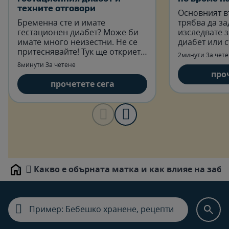
техните отговори
Основният в
Бременна сте и имате
трябва да за
гестационен диабет? Може би
изследвате 
имате много неизестни. Не се
диабет или 
притеснявайте! Тук ще откриете
2минути За чет
отговори на всички въпроси,
8минути За четене
свързани с гестационния
про
диабет.
прочетете сега
Какво е обърната матка и как влияе на заб
Home