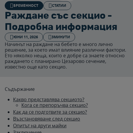
БРЕМЕННОСТ
СТАТИИ
Раждане със секцио -
Подробна информация
ЮНИ 11, 2026
3МИНУТИ
Начинът на раждане на бебето е много лично
решение, за което имат влияние различни фактори.
Ето няколко неща, които е добре са знаете относно
раждането с планирано Цезарово сечение,
известно още като секцио.
Съдържание
Какво представлява секциото?
Кога се препоръчва секцио?
Как да се подготвите за секцио?
Възстановяване след секцио
Опитът на други майки
Заключение