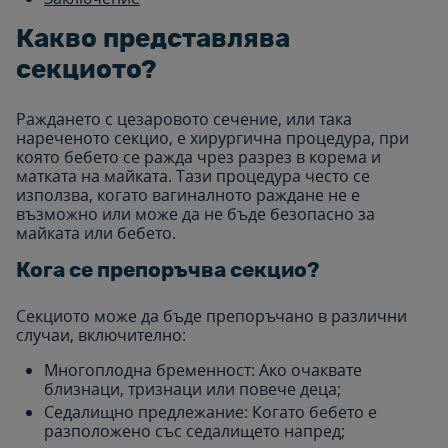
Какво представлява
секциото?
Раждането с цезаровото сечение, или така
нареченото секцио, е хирургична процедура, при
която бебето се ражда чрез разрез в корема и
матката на майката. Тази процедура често се
използва, когато вагиналното раждане не е
възможно или може да не бъде безопасно за
майката или бебето.
Кога се препоръчва секцио?
Секциото може да бъде препоръчано в различни
случаи, включително:
Многоплодна бременност: Ако очаквате
близнаци, тризнаци или повече деца;
Седалищно предлежание: Когато бебето е
разположено със седалището напред;