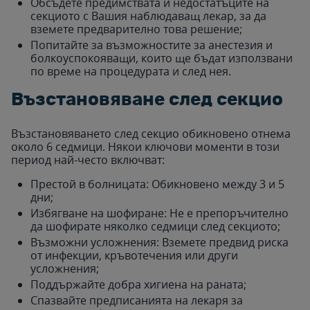
Обсъдете предимствата и недостатъците на
секциото с Вашия наблюдаващ лекар, за да
вземете предварително това решение;
Попитайте за възможностите за анестезия и
болкоуспокояващи, които ще бъдат използвани
по време на процедурата и след нея.
Възстановяване след секцио
Възстановяването след секцио обикновено отнема
около 6 седмици. Някои ключови моменти в този
период най-често включват:
Престой в болницата: Обикновено между 3 и 5
дни;
Избягване на шофиране: Не е препоръчително
да шофирате няколко седмици след секциото;
Възможни усложнения: Вземете предвид риска
от инфекции, кръвотечения или други
усложнения;
Поддържайте добра хигиена на раната;
Спазвайте предписанията на лекаря за