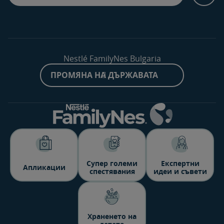
Nestlé FamilyNes Bulgaria
ПРОМЯНА НА ДЪРЖАВАТА
Супер големи
Експертни
Aпликации
спестявания
идеи и съвети
Храненето на