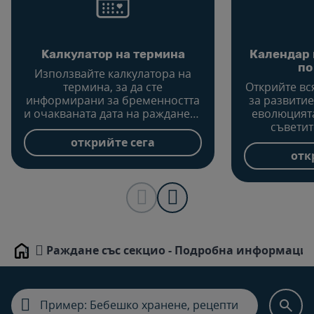
Kалкулатор на термина
Календар 
по
Използвайте калкулатора на
термина, за да сте
Открийте в
информирани за бременността
за развитие
и очакваната дата на раждането
еволюцията
и да научите какво трябва да
съветит
планирате за бъдещото си
щастлива б
открийте сега
бебе.
сле
отк
Раждане със секцио - Подробна информаци
Home