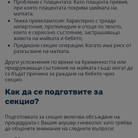
Проблеми с плацентата: Като плацента превия,
при която плацентата покрива шийката на
матката;
Тежка прееклампсия: Характерно с триада
хипертония, протеинурия и отоци по тялото,
което е сериозно състояние, застрашаващо
живота на майката и бебето;
Предишни секцио операции: Когато има риск от
разкъсване на матката.
Други усложнения по време на бременността или
придружаващи състояния на майката също могат да
са бъдат причина за раждане на бебето чрез
секцио.
Как да се подготвите за
секцио?
Подготовката за секцио включва обсъждане на
процедурата с Вашия акушер-гинеколог като трябва
да обърнете внимание на следните въпроси: