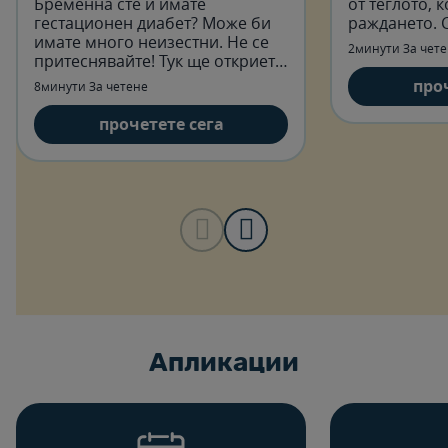
Бременна сте и имате
от теглото, 
гестационен диабет? Може би
раждането. 
имате много неизестни. Не се
около 5½ см 
2минути За чет
притеснявайте! Тук ще откриете
Прочетете п
отговори на всички въпроси,
седмица.
про
8минути За четене
свързани с гестационния
диабет.
прочетете сега
Aпликации