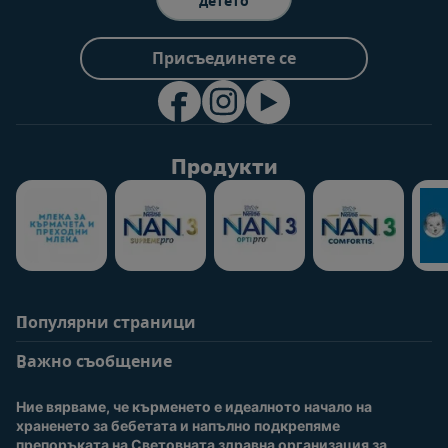
детето
Присъединете се
Продукти
Популярни страници
Помощ
Информация за
потребители
Важно съобщение
Често задавани
въпроси
Вход / Регистрация
Ние вярваме, че кърменето е идеалното начало на 
За нас
Присъединете се към
храненето за бебетата и напълно подкрепяме 
Nestlé Baby Club
препоръката на Световната здравна организация за 