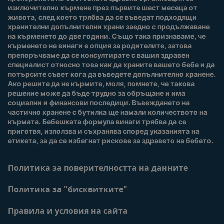
изключително кърмене през първите шест месеца от 
Купи сега
живота, след което трябва да се въведат подходящи 
Нашите марки и
хранителни допълнителни храни заедно с продължаване 
продукти
на кърменето до две години. Също така признаваме, че 
Качество и сигурност
кърменето не винаги е опция за родителите, затова 
препоръчваме да се консултирате с вашия здравен 
Безплатно тестване
специалист относно това как да храните вашето бебе и да 
потърсите съвет кога да въведете допълнително хранене. 
Ако решите да не кърмите, моля, помнете, че такова 
решение може да бъде трудно за обръщане и има 
социални и финансови последици. Въвеждането на 
частично хранене с бутилка ще намали количеството на 
кърмата. Бебешката формула винаги трябва да се 
приготвя, използва и съхранява според указанията на 
етикета, за да се избегнат рискове за здравето на бебето.
Политика за поверителността на данните
Политика за "бисквитките"
Правила и условия на сайта