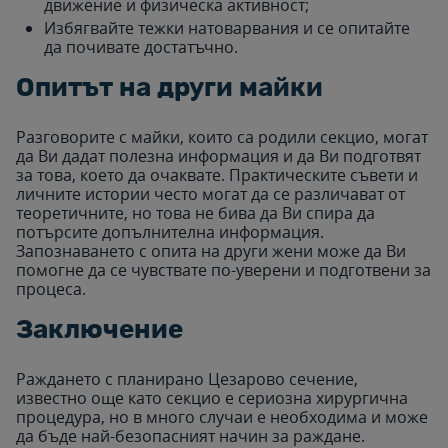
движение и физическа активност;
Избягвайте тежки натоварвания и се опитайте
да почивате достатъчно.
Опитът на други майки
Разговорите с майки, които са родили секцио, могат
да Ви дадат полезна информация и да Ви подготвят
за това, което да очаквате. Практическите съвети и
личните истории често могат да се различават от
теоретичните, но това не бива да Ви спира да
потърсите допълнителна информация.
Запознаването с опита на други жени може да Ви
помогне да се чувствате по-уверени и подготвени за
процеса.
Заключение
Раждането с планирано Цезарово сечение,
известно още като секцио е сериозна хирургична
процедура, но в много случаи е необходима и може
да бъде най-безопасният начин за раждане.