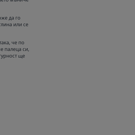
же да го
тлина или се
ака, че по
е палеца си,
гурност ще