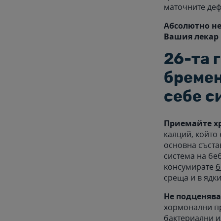
маточните деф
Абсолютно не
Вашия лекар 
26-та 
бремен
себе с
Приемайте хр
калций, който 
основна съста
система на бе
консумирате
б
среща и в ядк
Не подценява
хормонални пр
бактериални и