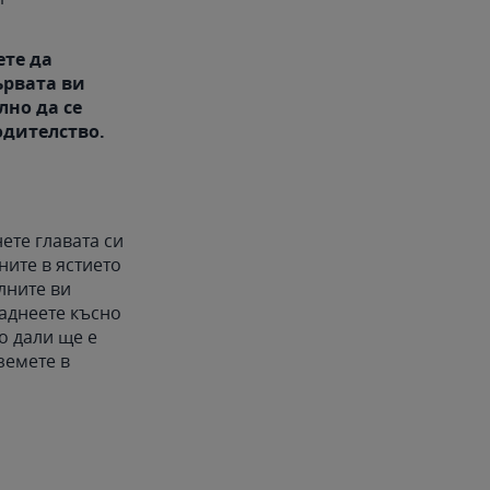
ете да
ървата ви
лно да се
одителство.
ете главата си
ните в ястието
лните ви
ладнеете късно
о дали ще е
земете в