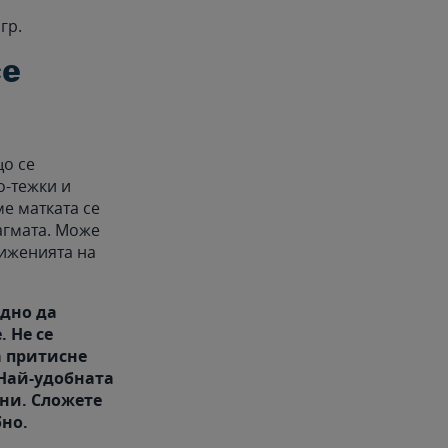
 гр.
се
що се
о-тежки и
ме матката се
агмата. Може
виженията на
удно да
 Не се
а притисне
 Най-удобната
ни. Сложете
бно.