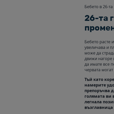
Бебето в 26-та
26-та 
промен
Бебето расте 
увеличава и пл
може да страда
движи нагоре 
да имате все 
червата могат 
Тъй като коре
намерите удо
препоръчва д
голямата ви 
легнала пози
възглавница 