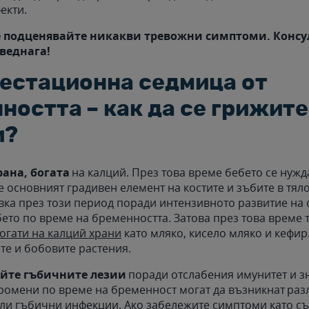
екти.
 подценявайте никакви тревожни симптоми. Консул
веднага!
гестационна седмица от
ността – как да се грижите
и?
ана, богата
на калций. През това време бебето се нужд
е основният градивен елемент на костите и зъбите в тяло
вка през този период поради интензивното развитие на 
бето по време на бременността. Затова през това време 
огати на калций храни
като мляко, кисело мляко и кефир
ите и бобовите растения.
йте гъбичните лезии
поради отслабения имунитет и з
омени по време на бременност могат да възникнат раз
ли гъбични инфекции. Ако забележите симптоми като с