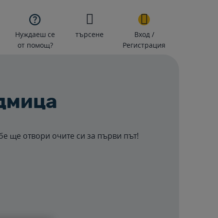

Нуждаеш се
търсене
Вход /
от помощ?
Регистрация
едмица
бе ще отвори очите си за първи път!