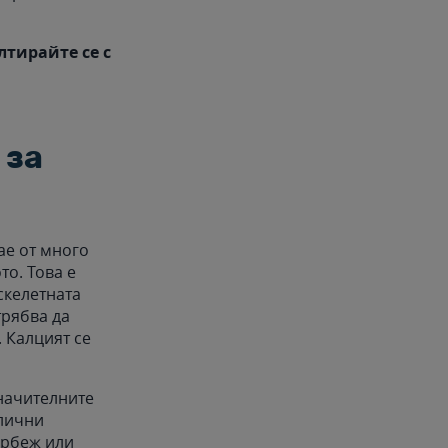
тирайте се с
 за
ае от много
то. Това е
скелетната
трябва да
. Калцият се
начителните
лични
ърбеж или