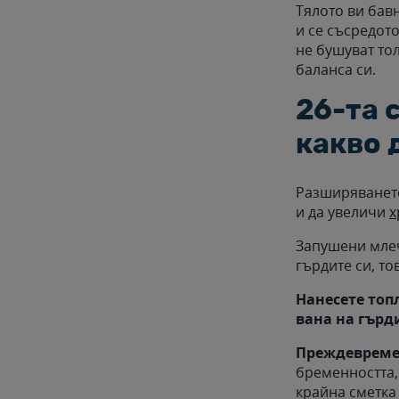
Тялото ви бавн
и се съсредот
не бушуват тол
баланса си.
26-та 
какво 
Разширяването
и да увеличи
х
Запушени млеч
гърдите си, то
Нанесете топ
вана на гърд
Преждевреме
бременността,
крайна сметка