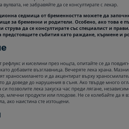
 вулвата, не забравяйте да се консултирате с лекар.
ационна седмица от бременността можете да започн
ище за бременни и родители. Особено, ако това е п
и струва да се консултирате със специалист и прави
а предстоящите събития като раждане, кърмене и р
не
т рефлукс и киселини през нощта, опитайте се да повдигн
 като добавите възглавница. Вечеряте лека храна. Мазни
вят храносмилането и да акцентират върху храносмилате
то да доведе до нарушения в съня. Ако твърде много ог
 си позволите лека закуска час преди лягане, независим
р, млечни продукти или плодове. Не се колебайте да я в
ла, ако наистина сте изтощени.
и