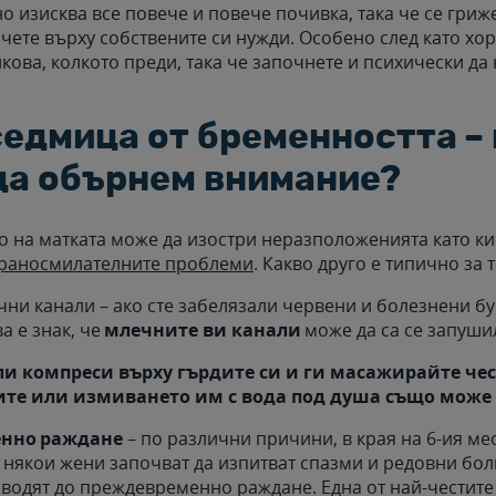
о изисква все повече и повече почивка, така че се гриже
очете върху собствените си нужди. Особено след като хо
кова, колкото преди, така че започнете и психически да
седмица от бременността – 
да обърнем внимание?
 на матката може да изостри неразположенията като ки
раносмилателните проблеми
. Какво друго е типично за
ни канали – ако сте забелязали червени и болезнени бу
ва е знак, че
млечните ви канали
може да са се запуши
ли компреси върху гърдите си и ги масажирайте чес
ите или измиването им с вода под душа също може 
нно раждане
– по различни причини, в края на 6-ия ме
 някои жени започват да изпитват спазми и редовни болк
 водят до преждевременно раждане. Една от най-честите