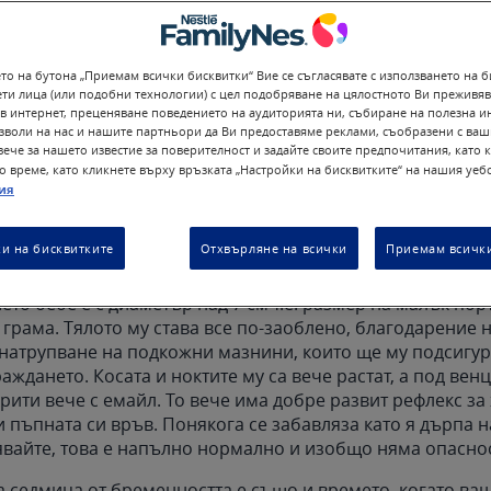
то на бутона „Приемам всички бисквитки“ Вие се съгласявате с използването на б
ети лица (или подобни технологии) с цел подобряване на цялостното Ви преживя
ционна седмица бебето в корема ви започва да реагира н
в интернет, преценяване поведението на аудиторията ни, събиране на полезна 
са бързи и динамични, поради факта, че все още има мн
озволи на нас и нашите партньори да Ви предоставяме реклами, съобразени с ваш
 Така че може да се движи без никакъв проблем.
ече за нашето известие за поверителност и задайте своите предпочитания, като 
о време, като кликнете върху връзката „Настройки на бисквитките“ на нашия уебс
ия
ие на бебето – 26 седмица 
нността
и на бисквитките
Отхвърляне на всички
Приемам всички
ето бебе е с диаметър над 7 см т.е. размер на малък пор
 грама. Тялото му става все по-заоблено, благодарение 
натрупване на подкожни мазнини, които ще му подсигур
аждането. Косата и ноктите му са вече растат, а под ве
рити вече с емайл. То вече има добре развит рефлекс за
 пъпната си връв. Понякога се забавляза като я дърпа н
явайте, това е напълно нормално и изобщо няма опаснос
а седмица от бременността е също и времето, когато в