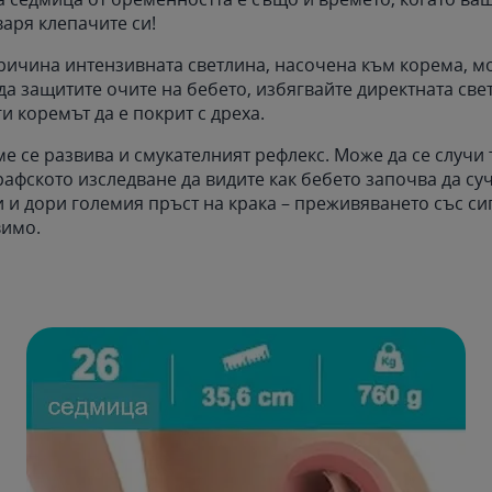
варя клепачите си!
ричина интензивната светлина, насочена към корема, мо
да защитите очите на бебето, избягвайте директната све
и коремът да е покрит с дреха.
е се развива и смукателният рефлекс. Може да се случи т
афското изследване да видите как бебето започва да суч
и и дори големия пръст на крака – преживяването със си
вимо.