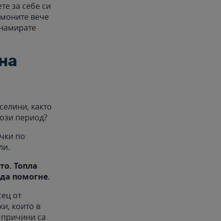
те за себе си
рмоните вече
 намирате
на
селини, както
 този период?
чки по
ли.
то. Топла
да помогне.
сец от
и, които в
 причини са