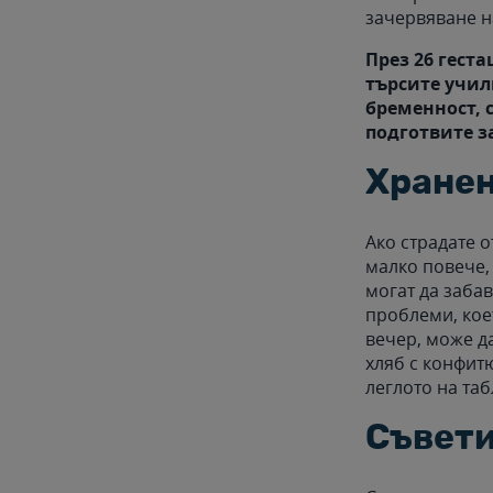
зачервяване на
През 26 гест
търсите учил
бременност, с
подготвите з
Хране
Ако страдате о
малко повече,
могат да заба
проблеми, кое
вечер, може да
хляб с конфитю
леглото на таб
Съвет