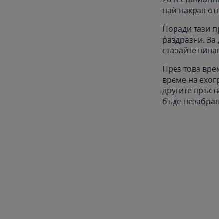
най-накрая от
Поради тази п
раздразни. За 
старайте винаг
През това врем
време на ехогр
другите пръст
бъде незабра