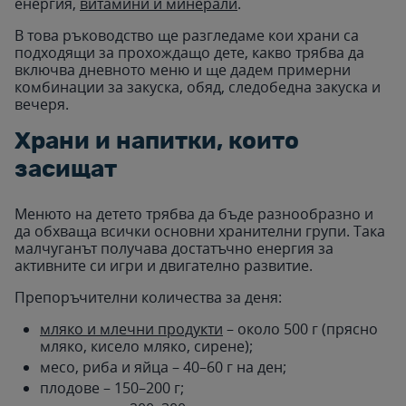
енергия,
витамини и минерали
.
В това ръководство ще разгледаме кои храни са
подходящи за прохождащо дете, какво трябва да
включва дневното меню и ще дадем примерни
комбинации за закуска, обяд, следобедна закуска и
вечеря.
Храни и напитки, които
засищат
Менюто на детето трябва да бъде разнообразно и
да обхваща всички основни хранителни групи. Така
малчуганът получава достатъчно енергия за
активните си игри и двигателно развитие.
Препоръчителни количества за деня:
мляко и млечни продукти
– около 500 г (прясно
мляко, кисело мляко, сирене);
месо, риба и яйца – 40–60 г на ден;
плодове – 150–200 г;