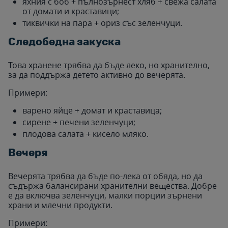
яхния с боб + пълнозърнест хляб + свежа салата
от домати и краставици;
тиквички на пара + ориз със зеленчуци.
Следобедна закуска
Това хранене трябва да бъде леко, но хранително,
за да поддържа детето активно до вечерята.
Примери:
варено яйце + домат и краставица;
сирене + печени зеленчуци;
плодова салата + кисело мляко.
Вечеря
Вечерята трябва да бъде по-лека от обяда, но да
съдържа балансирани хранителни вещества. Добре
е да включва зеленчуци, малки порции зърнени
храни и млечни продукти.
Примери: