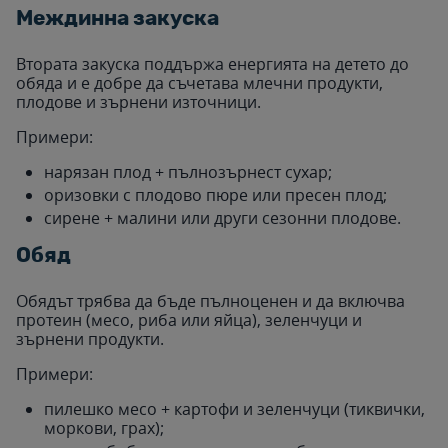
Междинна закуска
Втората закуска поддържа енергията на детето до
обяда и е добре да съчетава млечни продукти,
плодове и зърнени източници.
Примери:
нарязан плод + пълнозърнест сухар;
оризовки с плодово пюре или пресен плод;
сирене + малини или други сезонни плодове.
Обяд
Обядът трябва да бъде пълноценен и да включва
протеин (месо, риба или яйца), зеленчуци и
зърнени продукти.
Примери:
пилешко месо + картофи и зеленчуци (тиквички,
моркови, грах);