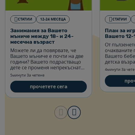
СТАТИИ
12-24 МЕСЕЦА
СТАТИИ
Занимания за Вашето
План за иг
мъниче между 18- и 24-
Вашето 12-
месечна възраст
От пълзенет
Можете ли да повярвате, че
очакваните 
Вашето мъниче е почти на две
Вашето бебе
години? Вашето подрастващо
детска възра
дете се променя непрекъснато
активно и п
4минути За чет
и вероятно вече има някои
5минути За четене
любими игри.
про
прочетете сега