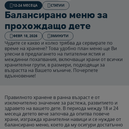
12-24 МЕСЕЦА
СТАТИИ
Балансирано меню за
прохождащо дете
ФЕВР. 18, 2026
3МИНУТИ
Чудите се какво и колко трябва да сервирате по
време на хранене? Това удобно план меню ще Ви
улесни в предлагането на питателни ястия и
междинни похапвания, включващи храни от всички
хранителни групи, в размери, подходящи за
възрастта на Вашето мъниче. Почерпете
вдъхновение!
Правилното хранене в ранна възраст е от
изключително значение за растежа, развитието и
здравето на вашето дете. В периода между 18 и 24
месеца детето вече започва да опитва повече
храни, изгражда хранителни навици и се нуждае от
балансирано меню, което да му осигури достатъчно