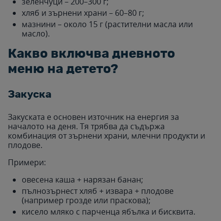
зеленчуци – 200–300 г;
хляб и зърнени храни – 60–80 г;
мазнини – около 15 г (растителни масла или
масло).
Какво включва дневното
меню на детето?
Закуска
Закуската е основен източник на енергия за
началото на деня. Тя трябва да съдържа
комбинация от зърнени храни, млечни продукти и
плодове.
Примери:
овесена каша + нарязан банан;
пълнозърнест хляб + извара + плодове
(например грозде или праскова);
кисело мляко с парченца ябълка и бисквита.