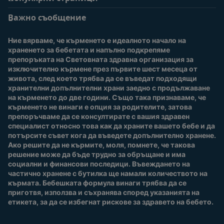
Помощ
Информация за
потребители
Важно съобщение
Често задавани
въпроси
Вход / Регистрация
Ние вярваме, че кърменето е идеалното начало на 
За нас
Присъединете се към
храненето за бебетата и напълно подкрепяме 
Nestlé Baby Club
препоръката на Световната здравна организация за 
изключително кърмене през първите шест месеца от 
Купи сега
живота, след което трябва да се въведат подходящи 
Нашите марки и
хранителни допълнителни храни заедно с продължаване 
продукти
на кърменето до две години. Също така признаваме, че 
Качество и сигурност
кърменето не винаги е опция за родителите, затова 
препоръчваме да се консултирате с вашия здравен 
Безплатно тестване
специалист относно това как да храните вашето бебе и да 
потърсите съвет кога да въведете допълнително хранене. 
Ако решите да не кърмите, моля, помнете, че такова 
решение може да бъде трудно за обръщане и има 
социални и финансови последици. Въвеждането на 
частично хранене с бутилка ще намали количеството на 
кърмата. Бебешката формула винаги трябва да се 
приготвя, използва и съхранява според указанията на 
етикета, за да се избегнат рискове за здравето на бебето.