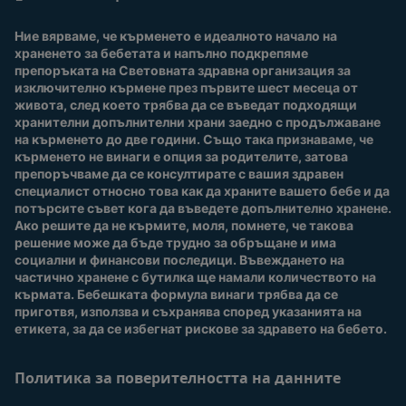
Често задавани
въпроси
Вход / Регистрация
Ние вярваме, че кърменето е идеалното начало на 
За нас
Присъединете се към
храненето за бебетата и напълно подкрепяме 
Nestlé Baby Club
препоръката на Световната здравна организация за 
изключително кърмене през първите шест месеца от 
Купи сега
живота, след което трябва да се въведат подходящи 
Нашите марки и
хранителни допълнителни храни заедно с продължаване 
продукти
на кърменето до две години. Също така признаваме, че 
Качество и сигурност
кърменето не винаги е опция за родителите, затова 
препоръчваме да се консултирате с вашия здравен 
Безплатно тестване
специалист относно това как да храните вашето бебе и да 
потърсите съвет кога да въведете допълнително хранене. 
Ако решите да не кърмите, моля, помнете, че такова 
решение може да бъде трудно за обръщане и има 
социални и финансови последици. Въвеждането на 
частично хранене с бутилка ще намали количеството на 
кърмата. Бебешката формула винаги трябва да се 
приготвя, използва и съхранява според указанията на 
етикета, за да се избегнат рискове за здравето на бебето.
Политика за поверителността на данните