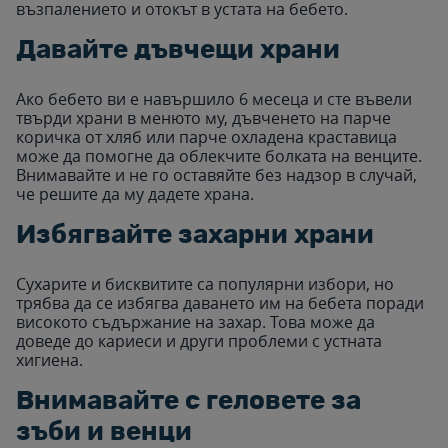
възпалението и отокът в устата на бебето.
Давайте дъвчещи храни
Ако бебето ви е навършило 6 месеца и сте въвели
твърди храни в менюто му, дъвченето на парче
коричка от хляб или парче охладена краставица
може да помогне да облекчите болката на венците.
Внимавайте и не го оставяйте без надзор в случай,
че решите да му дадете храна.
Избягвайте захарни храни
Сухарите и бисквитите са популярни избори, но
трябва да се избягва даването им на бебета поради
високото съдържание на захар. Това може да
доведе до кариеси и други проблеми с устната
хигиена.
Внимавайте с геловете за
зъби и венци