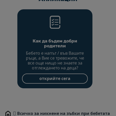
Как да бъдем добри
родители
Бебето е напът / във Вашите
ръце, а Вие се тревожите, че
все още нищо не знаете за
отглеждането на деца?
открийте сега
Всичко за никнене на зъбки при бебетата
Home