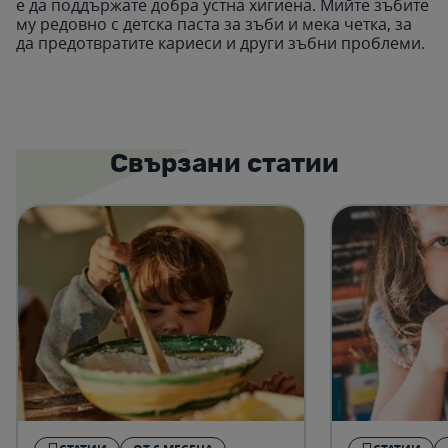
е да поддържате добра устна хигиена. Мийте зъбите
му редовно с детска паста за зъби и мека четка, за
да предотвратите кариеси и други зъбни проблеми.
Свързани статии