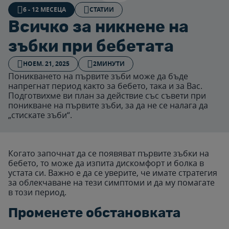
6 - 12 MЕСЕЦА
СТАТИИ
Всичко за никнене на
зъбки при бебетата
НОЕМ. 21, 2025
2МИНУТИ
Поникването на първите зъби може да бъде
напрегнат период както за бебето, така и за Вас.
Подготвихме ви план за действие със съвети при
поникване на първите зъби, за да не се налага да
„стискате зъби“.
Когато започнат да се появяват първите зъбки на
бебето, то може да изпита дискомфорт и болка в
устата си. Важно е да се уверите, че имате стратегия
за облекчаване на тези симптоми и да му помагате
в този период.
Променете обстановката