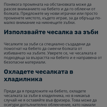
Понякога промяната на обстановката може да
разсее вниманието на бебето и да го облекчи от
болката. Предложете му нови играчки или просто
променете мястото, където играе, за да обръща по-
малко внимание на никнещите зъбки.
Използвайте чесалка за зъби
Чесалките за зъби са специално създадени да
помогнат на бебето да смекчи болката от
избиването на зъбите. Уверете се, че чесалката е
подходяща за възрастта на бебето и е направена от
безопасни материали.
Охладете чесалката в
хладилника
Преди да я предложите на бебето, охладете
чесалката за зъби в хладилника, но в никакъв
случай не я оставяйте във фризера. Това може да
осигури допълнително облекчение, като намали