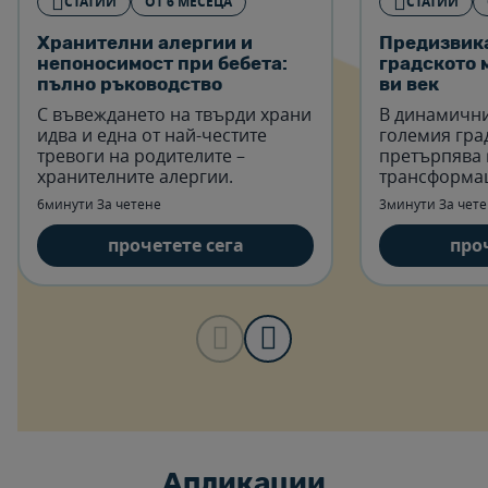
СТАТИИ
OТ 6 MЕСЕЦА
СТАТИИ
Хранителни алергии и
Предизвика
непоносимост при бебета:
градското 
пълно ръководство
ви век
С въвеждането на твърди храни
В динамични
идва и една от най-честите
големия гра
тревоги на родителите –
претърпява
хранителните алергии.
трансформа
6минути За четене
3минути За чет
прочетете сега
про
Aпликации