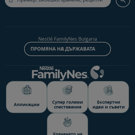
Nestlé FamilyNes Bulgaria
ПРОМЯНА НА ДЪРЖАВАТА
Супер големи
Експертни
Aпликации
спестявания
идеи и съвети
Храненето на