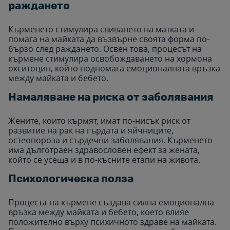
раждането
Кърменето стимулира свиването на матката и
помага на майката да възвърне своята форма по-
бързо след раждането. Освен това, процесът на
кърмене стимулира освобождаването на хормона
окситоцин, който подпомага емоционалната връзка
между майката и бебето.
Намаляване на риска от заболявания
Жените, които кърмят, имат по-нисък риск от
развитие на рак на гърдата и яйчниците,
остеопороза и сърдечни заболявания. Кърменето
има дълготраен здравословен ефект за жената,
който се усеща и в по-късните етапи на живота.
Психологическа полза
Процесът на кърмене създава силна емоционална
връзка между майката и бебето, което влияе
положително върху психичното здраве на майката.