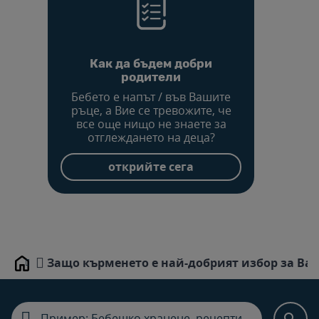
Как да бъдем добри
родители
Бебето е напът / във Вашите
ръце, а Вие се тревожите, че
все още нищо не знаете за
отглеждането на деца?
открийте сега
Защо кърменето е най-добрият избор за Ва
Home