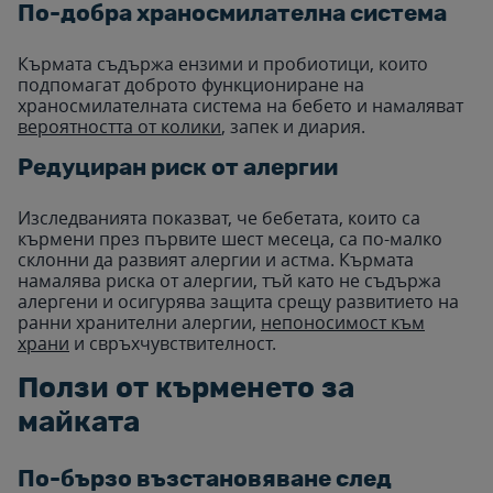
По-добра храносмилателна система
Кърмата съдържа ензими и пробиотици, които
подпомагат доброто функциониране на
храносмилателната система на бебето и намаляват
вероятността от колики
, запек и диария.
Редуциран риск от алергии
Изследванията показват, че бебетата, които са
кърмени през първите шест месеца, са по-малко
склонни да развият алергии и астма. Кърмата
намалява риска от алергии, тъй като не съдържа
алергени и осигурява защита срещу развитието на
ранни хранителни алергии,
непоносимост към
храни
и свръхчувствителност.
Ползи от кърменето за
майката
По-бързо възстановяване след