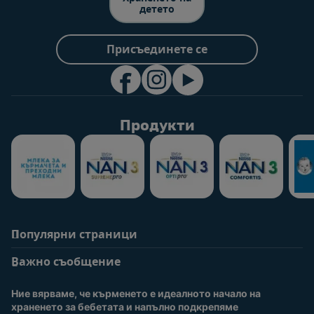
детето
Присъединете се
Продукти
Популярни страници
Помощ
Информация за
потребители
Важно съобщение
Често задавани
въпроси
Вход / Регистрация
Ние вярваме, че кърменето е идеалното начало на 
За нас
Присъединете се към
храненето за бебетата и напълно подкрепяме 
Nestlé Baby Club