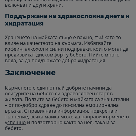
включват и други храни.
Поддържане на здравословна диета и
хидратация
Храненето на майката също е важно, тъй като то
влияе на качеството на кърмата. Избягвайте
кофеин, алкохол и силни подправки, които могат да
предизвикат дискомфорт у бебето. Пийте много
вода, за да поддържате добра хидратация.
Заключение
Кърменето е един от най-добрите начини да
осигурите на бебето си здравословен старт в
живота. Ползите за бебето и майката са значителни
– от по-добро здраве до по-силна емоционална
връзка. С правилната информация, подкрепа и
търпение, всяка майка може да
направи кърменето
успешно
и ползотворно както за нея, така и за
бебето.