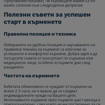
Проучвания показват, че кърмещите майки са по-
малко склонни към следродилна депресия.
Полезни съвети за успешен
старт в кърменето
Правилна позиция и техника
Избирането на удобна позиция и научаването на
правилна техника на кърмене са ключови за
успешното и комфортно кърмене. Добра идея е да
потърсите съвети от консултант по кърмене или
медицинско лице, особено в първите дни след
раждането.
Честота на кърменето
Бебетата обикновено се нуждаят от кърмене на
всеки 2-3 часа, но е важно да се следват
индивидуалните нужди на Вашето дете.
Интензивното кърмене през първите шест месеца е
препоръчително, след което може постепенно да се