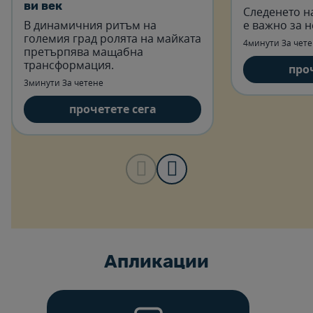
ви век
Следенето на
В динамичния ритъм на
е важно за н
големия град ролята на майката
4минути За чет
претърпява мащабна
трансформация.
про
3минути За четене
прочетете сега
Aпликации