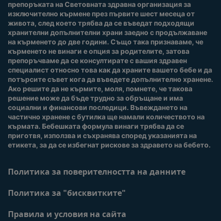
препоръката на Световната здравна организация за 
изключително кърмене през първите шест месеца от 
Купи сега
живота, след което трябва да се въведат подходящи 
Нашите марки и
хранителни допълнителни храни заедно с продължаване 
продукти
на кърменето до две години. Също така признаваме, че 
Качество и сигурност
кърменето не винаги е опция за родителите, затова 
препоръчваме да се консултирате с вашия здравен 
Безплатно тестване
специалист относно това как да храните вашето бебе и да 
потърсите съвет кога да въведете допълнително хранене. 
Ако решите да не кърмите, моля, помнете, че такова 
решение може да бъде трудно за обръщане и има 
социални и финансови последици. Въвеждането на 
частично хранене с бутилка ще намали количеството на 
кърмата. Бебешката формула винаги трябва да се 
приготвя, използва и съхранява според указанията на 
етикета, за да се избегнат рискове за здравето на бебето.
Политика за поверителността на данните
Политика за "бисквитките"
Правила и условия на сайта