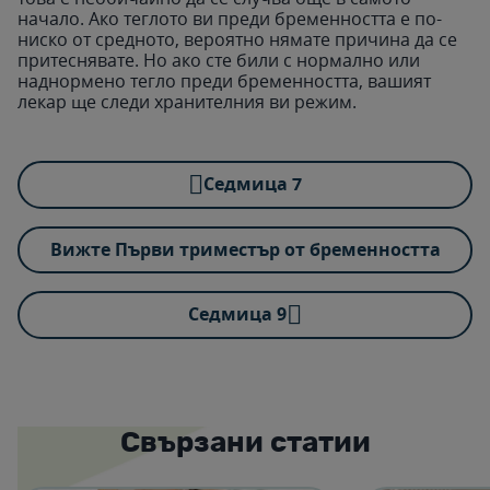
начало. Ако теглото ви преди бременността е по-
ниско от средното, вероятно нямате причина да се
притеснявате. Но ако сте били с нормално или
наднормено тегло преди бременността, вашият
лекар ще следи хранителния ви режим.
Cедмица 7
Вижте Първи триместър от бременността
Cедмица 9
Свързани статии