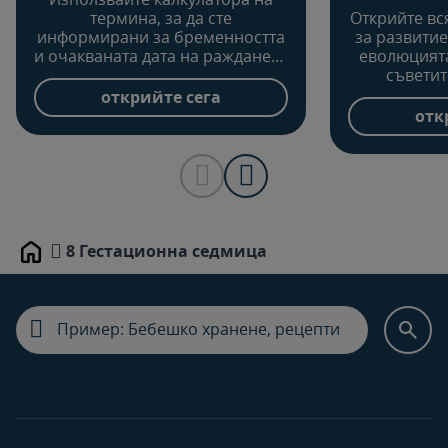
термина, за да сте
Открийте в
информирани за бременността
за развитие
и очакваната дата на раждането
еволюцията
и да научите какво трябва да
съветит
планирате за бъдещото си
щастлива б
открийте сега
бебе.
сле
отк
8 Гестационна седмица
Home