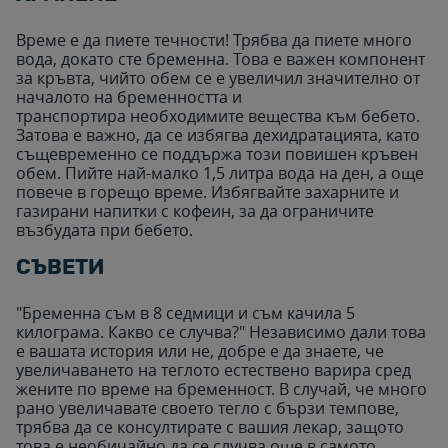
Време е да пиете течности! Трябва да пиете много
вода, докато сте бременна. Това е важен компонент
за кръвта, чийто обем се е увеличил значително от
началото на бременността и
транспортира необходимите вещества към бебето.
Затова е важно, да се избягва дехидратацията, като
същевременно се поддържа този повишен кръвен
обем. Пийте най-малко 1,5 литра вода на ден, а още
повече в горещо време. Избягвайте захарните и
газирани напитки с кофеин, за да ограничите
възбудата при бебето.
СЪВЕТИ
"Бременна съм в 8 седмици и съм качила 5
килограма. Какво се случва?" Независимо дали това
е вашата история или не, добре е да знаете, че
увеличаването на теглото естествено варира сред
жените по време на бременност. В случай, че много
рано увеличавате своето тегло с бързи темпове,
трябва да се консултирате с вашия лекар, защото
това е необичайно да се случва още в самото