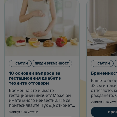
СТАТИИ
ПРЕДИ БРЕМЕННОСТ
СТАТИИ
10 основни въпроса за
Бременност
гестационния диабет и
Вашето бебе
техните отговори
38 см и тежи 
Бременна сте и имате
от теглото, 
гестационен диабет? Може би
раждането. 
имате много неизестни. Не се
около 5½ см 
2минути За чет
притеснявайте! Тук ще откриете
Прочетете п
отговори на всички въпроси,
седмица.
про
8минути За четене
свързани с гестационния