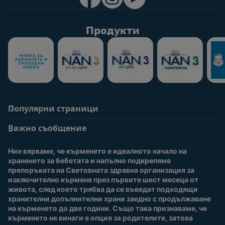
Продукти
Популярни страници
Помощ
Информация за
потребители
Важно съобщение
Често задавани
въпроси
Вход / Регистрация
Ние вярваме, че кърменето е идеалното начало на 
За нас
Присъединете се към
храненето за бебетата и напълно подкрепяме 
Nestlé Baby Club
препоръката на Световната здравна организация за 
изключително кърмене през първите шест месеца от 
Купи сега
живота, след което трябва да се въведат подходящи 
Нашите марки и
хранителни допълнителни храни заедно с продължаване 
продукти
на кърменето до две години. Също така признаваме, че 
Качество и сигурност
кърменето не винаги е опция за родителите, затова 