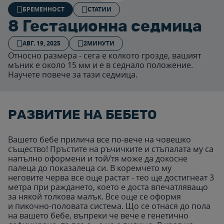
БРЕМЕННОСТ
СТАТИИ
8 Гестационна седмица
АВГ. 19, 2025
2МИНУТИ
Относно размера - сега е колкото грозде, вашият
мъник е около 15 мм и е в седнало положение.
Научете повече за тази седмица.
РАЗВИТИЕ НА БЕБЕТО
Вашето бебе прилича все по-вече на човешко
същество! Пръстите на ръчичките и стъпалата му са
напълно оформени и той/тя може да докосне
палеца до показалеца си. В коремчето му
неговите черва все още растат - тео ще достигнеат 3
метра при раждането, което е доста впечатляващо
за някой толкова малък. Все още се оформя
и пикочно-половата система. Що се отнася до пола
на вашето бебе, въпреки че вече е генетично