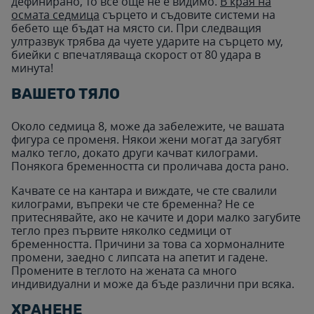
дефинирано, то все още не е видимо.
В края на
осмата седмица
сърцето и съдовите системи на
бебето ще бъдат на място си. При следващия
ултразвук трябва да чуете ударите на сърцето му,
биейки с впечатляваща скорост от 80 удара в
минута!
ВАШЕТО ТЯЛО
Около седмица 8, може да забележите, че вашата
фигура се променя. Някои жени могат да загубят
малко тегло, докато други качват килограми.
Понякога бременността си проличава доста рано.
Качвате се на кантара и виждате, че сте свалили
килограми, въпреки че сте бременна? Не се
притеснявайте, ако не качите и дори малко загубите
тегло през първите няколко седмици от
бременността. Причини за това са хормоналните
промени, заедно с липсата на апетит и гадене.
Промените в теглото на жената са много
индивидуални и може да бъде различни при всяка.
ХРАНЕНЕ