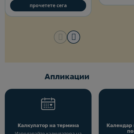
диабет.
прочетете сега
Aпликации
Kалкулатор на термина
Календар 
по
Използвайте калкулатора на