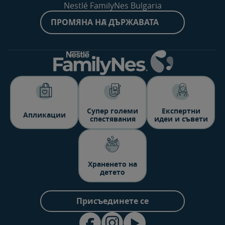
Nestlé FamilyNes Bulgaria
ПРОМЯНА НА ДЪРЖАВАТА
Супер големи
Експертни
Aпликации
спестявания
идеи и съвети
Храненето на
детето
Присъединете се