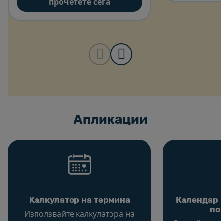
прочетете сега
Aпликации
Kалкулатор на термина
Календар 
по
Използвайте калкулатора на