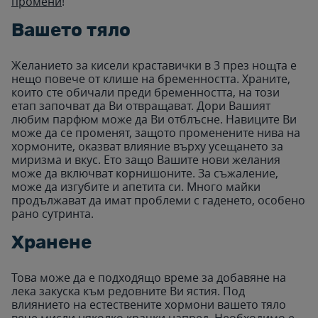
промени
!
Вашето тяло
Желанието за кисели краставички в 3 през нощта е
нещо повече от клише на бременността. Храните,
които сте обичали преди бременността, на този
етап започват да Ви отвращават. Дори Вашият
любим парфюм може да Ви отблъсне. Навиците Ви
може да се променят, защото променените нива на
хормоните, оказват влияние върху усещането за
миризма и вкус. Ето защо Вашите нови желания
може да включват корнишоните. За съжаление,
може да изгубите и апетита си. Много майки
продължават да имат проблеми с гаденето, особено
рано сутринта.
Хранене
Това може да е подходящо време за добавяне на
лека закуска към редовните Ви ястия. Под
влиянието на естествените хормони вашето тяло
вече мисли няколко крачки напред. Необходимо е