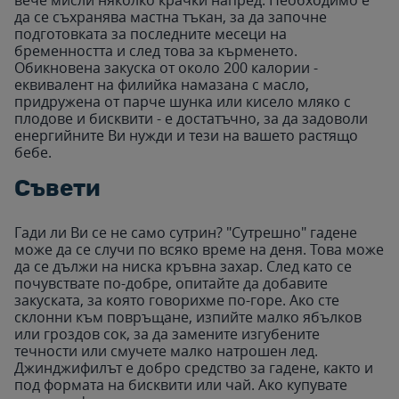
да се съхранява мастна тъкан, за да започне
подготовката за последните месеци на
бременността и след това за кърменето.
Обикновена закуска от около 200 калории -
еквивалент на филийка намазана с масло,
придружена от парче шунка или кисело мляко с
плодове и бисквити - е достатъчно, за да задоволи
енергийните Ви нужди и тези на вашето растящо
бебе.
Съвети
Гади ли Ви се не само сутрин? "Сутрешно" гадене
може да се случи по всяко време на деня. Това може
да се дължи на ниска кръвна захар. След като се
почувствате по-добре, опитайте да добавите
закуската, за която говорихме по-горе. Ако сте
склонни към повръщане, изпийте малко ябълков
или гроздов сок, за да замените изгубените
течности или смучете малко натрошен лед.
Джинджифилът е добро средство за гадене, както и
под формата на бисквити или чай. Ако купувате