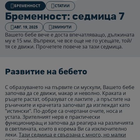
БРЕМЕННОСТ
СТАТИИ
Бременност: седмица 7
АВГ. 19, 2025
2МИНУТИ
Вашето бебе вече е доста впечатляващо, дължината
му е 15 мм. Въпреки, че все още не го усещате, той/
тя се движи. Прочетете повече за тази седмица.
Развитие на бебето
С образуването на първите си мускули, Вашето бебе
започва да се движи, макар и неволно. Краката и
ръцете растат, образуват се лактите , а пръстите на
ръчичките и крачетата започват да изглеждат като
"истински". По-добре са очертани очите, носа и
устата. Зрителният нерв е практически
функциониращ и започва да реагира на различията
в светлината, които в корема Ви са изключително
леки.
Тази седмица е свързана с много, но малки