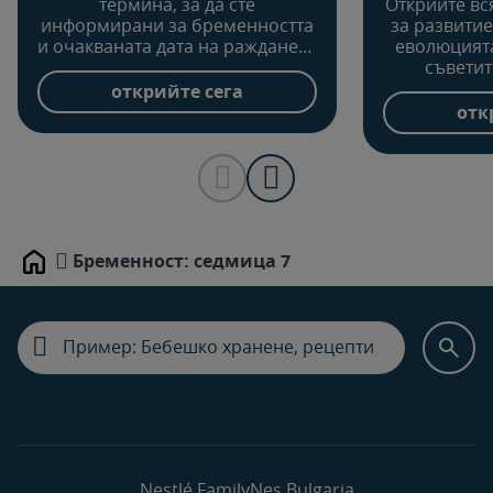
термина, за да сте
Открийте в
информирани за бременността
за развитие
и очакваната дата на раждането
еволюцията
и да научите какво трябва да
съветит
планирате за бъдещото си
щастлива б
открийте сега
бебе.
сле
отк
Бременност: седмица 7
Home
Nestlé FamilyNes Bulgaria