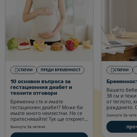
СТАТИИ
ПРЕДИ БРЕМЕННОСТ
СТАТИИ
10 основни въпроса за
Бременност
гестационния диабет и
Вашето бебе
техните отговори
38 см и тежи 
Бременна сте и имате
от теглото, 
гестационен диабет? Може би
раждането. 
имате много неизестни. Не се
около 5½ см 
2минути За чет
притеснявайте! Тук ще откриете
Прочетете п
отговори на всички въпроси,
седмица.
про
8минути За четене
свързани с гестационния
диабет.