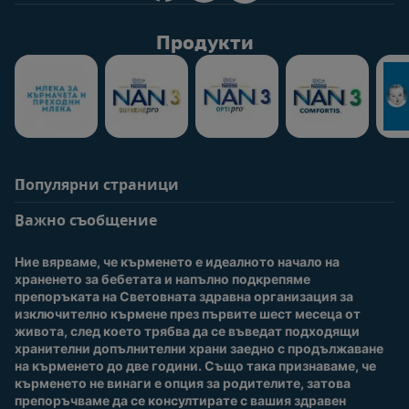
Продукти
Популярни страници
Помощ
Информация за
потребители
Важно съобщение
Често задавани
въпроси
Вход / Регистрация
Ние вярваме, че кърменето е идеалното начало на 
За нас
Присъединете се към
храненето за бебетата и напълно подкрепяме 
Nestlé Baby Club
препоръката на Световната здравна организация за 
изключително кърмене през първите шест месеца от 
Купи сега
живота, след което трябва да се въведат подходящи 
Нашите марки и
хранителни допълнителни храни заедно с продължаване 
продукти
на кърменето до две години. Също така признаваме, че 
Качество и сигурност
кърменето не винаги е опция за родителите, затова 
препоръчваме да се консултирате с вашия здравен 
Безплатно тестване