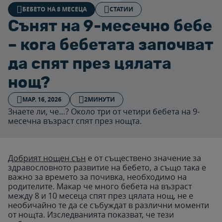
БЕБЕТО НА 8 МЕСЕЦА
СТАТИИ
Сънят на 9-месечно бебе
– кога бебетата започват
да спят през цялата
нощ?
МАР. 16, 2026
2МИНУТИ
Знаете ли, че…? Около три от четири бебета на 9-
месечна възраст спят през нощта.
Добрият нощен сън
е от съществено значение за
здравословното развитие на бебето, а също така е
важно за времето за почивка, необходимо на
родителите. Макар че много бебета на възраст
между 8 и 10 месеца спят през цялата нощ, не е
необичайно те да се събуждат в различни моменти
от нощта. Изследванията показват, че тези