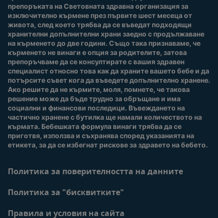
Nestlé Baby Club
препоръката на Световната здравна организация за 
изключително кърмене през първите шест месеца от 
Купи сега
живота, след което трябва да се въведат подходящи 
Нашите марки и
хранителни допълнителни храни заедно с продължаване 
продукти
на кърменето до две години. Също така признаваме, че 
Качество и сигурност
кърменето не винаги е опция за родителите, затова 
препоръчваме да се консултирате с вашия здравен 
Безплатно тестване
специалист относно това как да храните вашето бебе и да 
потърсите съвет кога да въведете допълнително хранене. 
Ако решите да не кърмите, моля, помнете, че такова 
решение може да бъде трудно за обръщане и има 
социални и финансови последици. Въвеждането на 
частично хранене с бутилка ще намали количеството на 
кърмата. Бебешката формула винаги трябва да се 
приготвя, използва и съхранява според указанията на 
етикета, за да се избегнат рискове за здравето на бебето.
Политика за поверителността на данните
Политика за "бисквитките"
Правила и условия на сайта