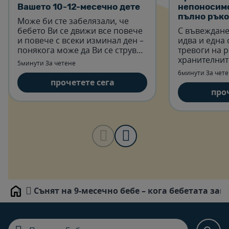
Вашето 10-12-месечно дете
непоносимо
пълно ръко
Може би сте забелязали, че
бебето Ви се движи все повече
С въвеждане
и повече с всеки изминал ден –
идва и една 
понякога може да Ви се струва,
тревоги на р
че то е в постоянно движение!
хранителнит
5минути За четене
6минути За чет
прочетете сега
про
Сънят на 9-месечно бебе – кога бебетата зап
Home