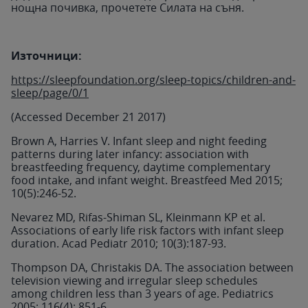
нощна почивка, прочетете Силата на съня.
Източници:
https://sleepfoundation.org/sleep-topics/children-and-
sleep/page/0/1
(Accessed December 21 2017)
Brown A, Harries V. Infant sleep and night feeding
patterns during later infancy: association with
breastfeeding frequency, daytime complementary
food intake, and infant weight. Breastfeed Med 2015;
10(5):246-52.
Nevarez MD, Rifas-Shiman SL, Kleinmann KP et al.
Associations of early life risk factors with infant sleep
duration. Acad Pediatr 2010; 10(3):187-93.
Thompson DA, Christakis DA. The association between
television viewing and irregular sleep schedules
among children less than 3 years of age. Pediatrics
2005; 116(4): 851-6.