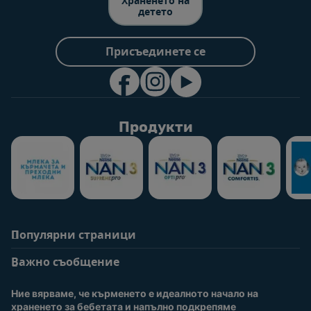
Храненето на
детето
Присъединете се
Продукти
Популярни страници
Помощ
Информация за
потребители
Важно съобщение
Често задавани
въпроси
Вход / Регистрация
Ние вярваме, че кърменето е идеалното начало на 
За нас
Присъединете се към
храненето за бебетата и напълно подкрепяме 