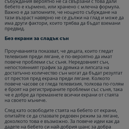
събуждания вероятно не са свързани с това дали
бебето е кърмено, или хранено с млечна формула.
Важно е да запомните, че нощното събуждане на
тази възраст навярно не се дължи на глад и може да
има други фактори, които трябва да бъдат вземани
предвид.
Без екрани за сладък сън
Проучванията показват, че децата, които гледат
телевизия преди лягане, е по-вероятно да имат
повече проблеми със съня. Нередовният сън,
непостоянният график за дрямка и липсата на
достатъчно количество сън могат да бъдат резултат
от престоя пред екрана преди лягане. Колкото
повече часове се гледа телевизия, толкова по-голям
е броят на регистрираните проблеми със съня, така
че е добре да премахнете всички екрани от стаята
на своето мъниче.
След като освободите стаята на бебето от екрани,
опитайте се да спазвате редовен режим за лягане,
доколкото това е възможно. За повече идеи как да
дадете на бебето си най-добрия шанс за добра