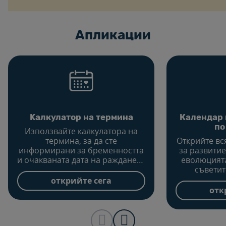
Aпликации
Kалкулатор на термина
Календар 
по
Използвайте калкулатора на
термина, за да сте
Открийте в
информирани за бременността
за развитие
и очакваната дата на раждането
еволюцията
и да научите какво трябва да
съветит
планирате за бъдещото си
щастлива б
открийте сега
бебе.
сле
отк