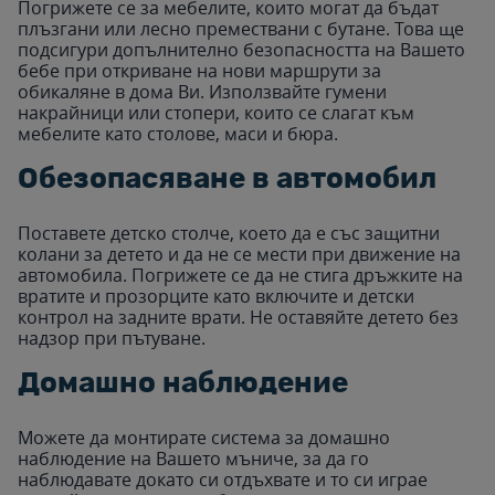
Погрижете се за мебелите, които могат да бъдат
плъзгани или лесно премествани с бутане. Това ще
подсигури допълнително безопасността на Вашето
бебе при откриване на нови маршрути за
обикаляне в дома Ви. Използвайте гумени
накрайници или стопери, които се слагат към
мебелите като столове, маси и бюра.
Обезопасяване в автомобил
Поставете детско столче, което да е със защитни
колани за детето и да не се мести при движение на
автомобила. Погрижете се да не стига дръжките на
вратите и прозорците като включите и детски
контрол на задните врати. Не оставяйте детето без
надзор при пътуване.
Домашно наблюдение
Можете да монтирате система за домашно
наблюдение на Вашето мъниче, за да го
наблюдавате докато си отдъхвате и то си играе