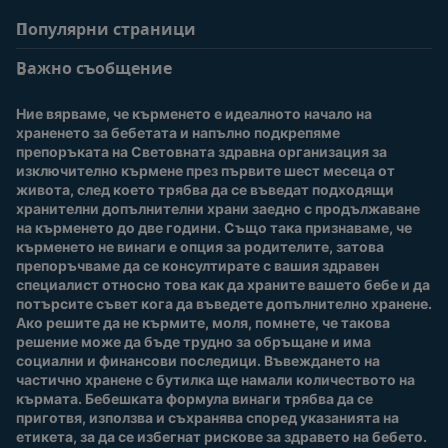
Популярни страници
Помощ
Информация за
потребители
Важно съобщение
Често задавани
въпроси
Вход / Регистрация
Ние вярваме, че кърменето е идеалното начало на 
За нас
Присъединете се към
храненето за бебетата и напълно подкрепяме 
Nestlé Baby Club
препоръката на Световната здравна организация за 
изключително кърмене през първите шест месеца от 
Купи сега
живота, след което трябва да се въведат подходящи 
Нашите марки и
хранителни допълнителни храни заедно с продължаване 
продукти
на кърменето до две години. Също така признаваме, че 
Качество и сигурност
кърменето не винаги е опция за родителите, затова 
препоръчваме да се консултирате с вашия здравен 
Безплатно тестване
специалист относно това как да храните вашето бебе и да 
потърсите съвет кога да въведете допълнително хранене. 
Ако решите да не кърмите, моля, помнете, че такова 
решение може да бъде трудно за обръщане и има 
социални и финансови последици. Въвеждането на 
частично хранене с бутилка ще намали количеството на 
кърмата. Бебешката формула винаги трябва да се 
приготвя, използва и съхранява според указанията на 
етикета, за да се избегнат рискове за здравето на бебето.