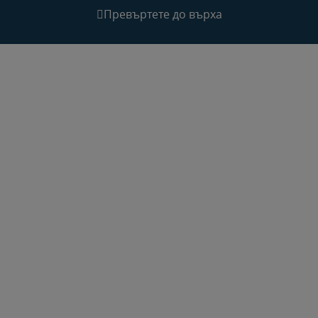
Превъртете до върха