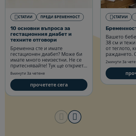
СТАТИИ
ПРЕДИ БРЕМЕННОСТ
СТАТИИ
10 основни въпроса за
Бременност
гестационния диабет и
Вашето бебе
техните отговори
38 см и тежи 
Бременна сте и имате
от теглото, 
гестационен диабет? Може би
раждането. 
имате много неизестни. Не се
около 5½ см 
2минути За чет
притеснявайте! Тук ще откриете
Прочетете п
отговори на всички въпроси,
седмица.
про
8минути За четене
свързани с гестационния
диабет.
прочетете сега