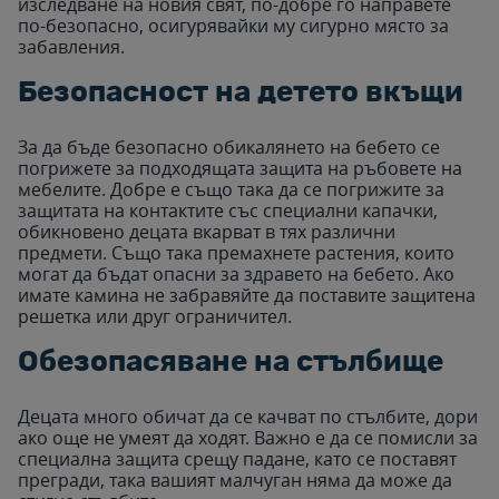
изследване на новия свят, по-добре го направете
по-безопасно, осигурявайки му сигурно място за
забавления.
Безопасност на детето вкъщи
За да бъде безопасно обикалянето на бебето се
погрижете за подходящата защита на ръбовете на
мебелите. Добре е също така да се погрижите за
защитата на контактите със специални капачки,
обикновено децата вкарват в тях различни
предмети. Също така премахнете растения, които
могат да бъдат опасни за здравето на бебето. Ако
имате камина не забравяйте да поставите защитена
решетка или друг ограничител.
Обезопасяване на стълбище
Децата много обичат да се качват по стълбите, дори
ако още не умеят да ходят. Важно е да се помисли за
специална защита срещу падане, като се поставят
прегради, така вашият малчуган няма да може да