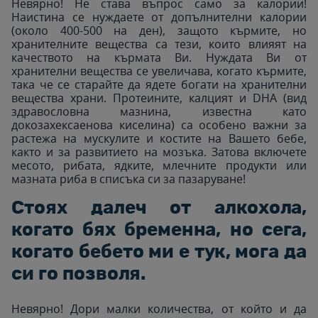
Невярно! Не става въпрос само за калории!
Наистина се нуждаете от допълнителни калории
(около 400-500 на ден), защото кърмите, но
хранителните вещества са тези, които влияят на
качеството на кърмата Ви. Нуждата Ви от
хранителни вещества се увеличава, когато кърмите,
така че се старайте да ядете богати на хранителни
вещества храни. Протеините, калцият и DHA (вид
здравословна мазнина, известна като
докозахексаенова киселина) са особено важни за
растежа на мускулите и костите на Вашето бебе,
както и за развитието на мозъка. Затова включете
месото, рибата, ядките, млечните продукти или
мазната риба в списъка си за пазаруване!
Стоях далеч от алкохола,
когато бях бременна, но сега,
когато бебето ми е тук, мога да
си го позволя.
Невярно! Дори малки количества, от който и да