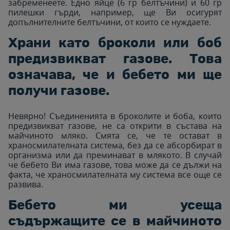
забременеете. Едно яйце (6 гр белтъчини) и 60 гр
пилешки гърди, например, ще Ви осигурят
допълнителните белтъчини, от които се нуждаете.
Храни като броколи или боб
предизвикват газове. Това
означава, че и бебето ми ще
получи газове.
Невярно! Съединенията в броколите и боба, които
предизвикват газове, не са открити в състава на
майчиното мляко. Смята се, че те остават в
храносмилателната система, без да се абсорбират в
организма или да преминават в млякото. В случай
че бебето Ви има газове, това може да се дължи на
факта, че храносмилателната му система все още се
развива.
Бебето ми усеща
съдържащите се в майчиното