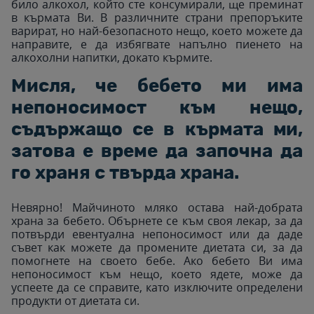
било алкохол, който сте консумирали, ще преминат
в кърмата Ви. В различните страни препоръките
варират, но най-безопасното нещо, което можете да
направите, е да избягвате напълно пиенето на
алкохолни напитки, докато кърмите.
Мисля, че бебето ми има
непоносимост към нещо,
съдържащо се в кърмата ми,
затова е време да започна да
го храня с твърда храна.
Невярно! Майчиното мляко остава най-добрата
храна за бебето. Обърнете се към своя лекар, за да
потвърди евентуална непоносимост или да даде
съвет как можете да промените диетата си, за да
помогнете на своето бебе. Ако бебето Ви има
непоносимост към нещо, което ядете, може да
успеете да се справите, като изключите определени
продукти от диетата си.