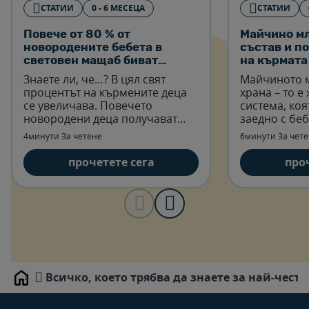
СТАТИИ
0 - 6 МЕСЕЦА
СТАТИИ
Повече от 80 % от
Майчино мл
новородените бебета в
състав и п
световен мащаб биват
на кърмата
кърмени през първия месец!
Знаете ли, че…? В цял свят
Майчиното м
процентът на кърмените деца
храна – то е
се увеличава. Повечето
система, ко
новородени деца получават
заедно с беб
майчино мляко през своя
4минути За четене
6минути За чет
първи месец – най-добрият
хранителен старт в живота.
прочетете сега
про
Всичко, което трябва да знаете за най-чес
Home