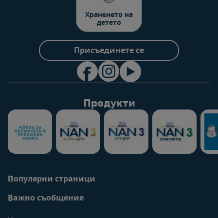
Храненето на
детето
Присъединете се
Продукти
Популярни страници
Помощ
Информация за
потребители
Важно съобщение
Често задавани
въпроси
Вход / Регистрация