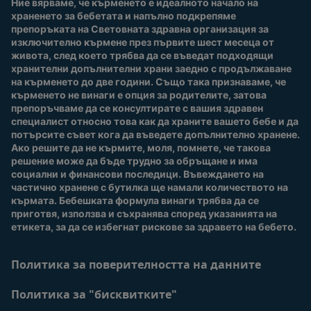
Ние вярваме, че кърменето е идеалното начало на 
За нас
Присъединете се към
храненето за бебетата и напълно подкрепяме 
Nestlé Baby Club
препоръката на Световната здравна организация за 
изключително кърмене през първите шест месеца от 
Купи сега
живота, след което трябва да се въведат подходящи 
Нашите марки и
хранителни допълнителни храни заедно с продължаване 
продукти
на кърменето до две години. Също така признаваме, че 
Качество и сигурност
кърменето не винаги е опция за родителите, затова 
препоръчваме да се консултирате с вашия здравен 
Безплатно тестване
специалист относно това как да храните вашето бебе и да 
потърсите съвет кога да въведете допълнително хранене. 
Ако решите да не кърмите, моля, помнете, че такова 
решение може да бъде трудно за обръщане и има 
социални и финансови последици. Въвеждането на 
частично хранене с бутилка ще намали количеството на 
кърмата. Бебешката формула винаги трябва да се 
приготвя, използва и съхранява според указанията на 
етикета, за да се избегнат рискове за здравето на бебето.
Политика за поверителността на данните
Политика за "бисквитките"