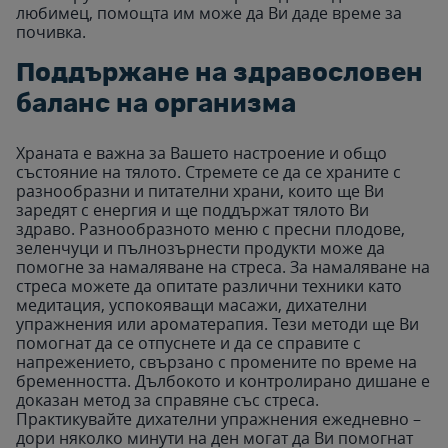
любимец, помощта им може да Ви даде време за
почивка.
Поддържане на здравословен
баланс на организма
Храната е важна за Вашето настроение и общо
състояние на тялото. Стремете се да се храните с
разнообразни и питателни храни, които ще Ви
заредят с енергия и ще поддържат тялото Ви
здраво. Разнообразното меню с пресни плодове,
зеленчуци и пълнозърнести продукти може да
помогне за намаляване на стреса. За намаляване на
стреса можете да опитате различни техники като
медитация, успокояващи масажи, дихателни
упражнения или ароматерапия. Тези методи ще Ви
помогнат да се отпуснете и да се справите с
напрежението, свързано с промените по време на
бременността. Дълбокото и контролирано дишане е
доказан метод за справяне със стреса.
Практикувайте дихателни упражнения ежедневно –
дори няколко минути на ден могат да Ви помогнат