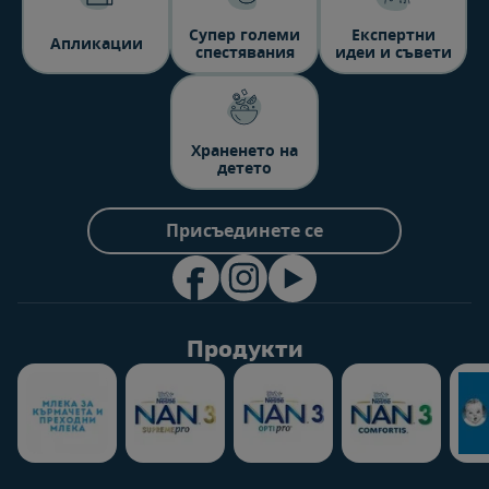
Супер големи
Експертни
Aпликации
спестявания
идеи и съвети
Храненето на
детето
Присъединете се
Продукти