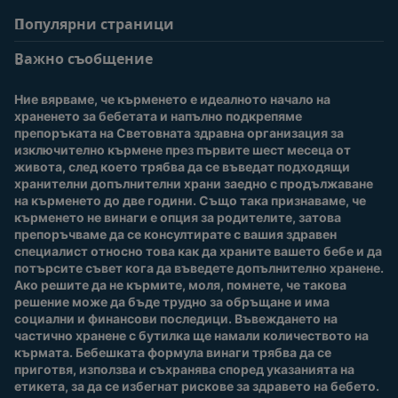
Популярни страници
Помощ
Информация за
потребители
Важно съобщение
Често задавани
въпроси
Вход / Регистрация
Ние вярваме, че кърменето е идеалното начало на 
За нас
Присъединете се към
храненето за бебетата и напълно подкрепяме 
Nestlé Baby Club
препоръката на Световната здравна организация за 
изключително кърмене през първите шест месеца от 
Купи сега
живота, след което трябва да се въведат подходящи 
Нашите марки и
хранителни допълнителни храни заедно с продължаване 
продукти
на кърменето до две години. Също така признаваме, че 
Качество и сигурност
кърменето не винаги е опция за родителите, затова 
препоръчваме да се консултирате с вашия здравен 
Безплатно тестване
специалист относно това как да храните вашето бебе и да 
потърсите съвет кога да въведете допълнително хранене. 
Ако решите да не кърмите, моля, помнете, че такова 
решение може да бъде трудно за обръщане и има 
социални и финансови последици. Въвеждането на 
частично хранене с бутилка ще намали количеството на 
кърмата. Бебешката формула винаги трябва да се 
приготвя, използва и съхранява според указанията на 
етикета, за да се избегнат рискове за здравето на бебето.