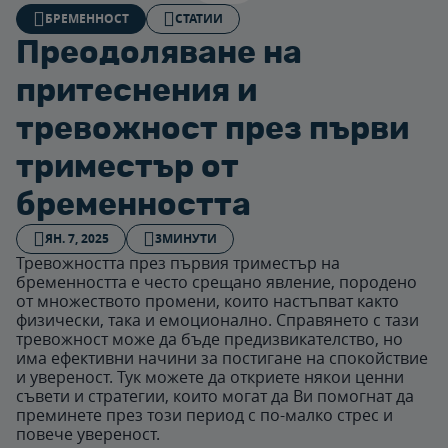
БРЕМЕННОСТ
СТАТИИ
Преодоляване на
притеснения и
тревожност през първи
триместър от
бременността
ЯН. 7, 2025
3МИНУТИ
Тревожността през първия триместър на
бременността е често срещано явление, породено
от множеството промени, които настъпват както
физически, така и емоционално. Справянето с тази
тревожност може да бъде предизвикателство, но
има ефективни начини за постигане на спокойствие
и увереност. Тук можете да откриете някои ценни
съвети и стратегии, които могат да Ви помогнат да
преминете през този период с по-малко стрес и
повече увереност.