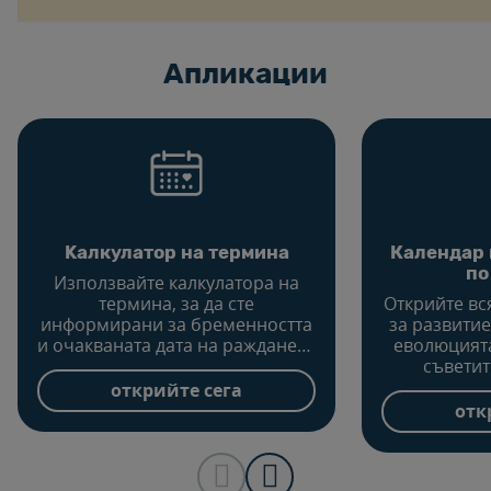
Aпликации
Kалкулатор на термина
Календар 
по
Използвайте калкулатора на
термина, за да сте
Открийте в
информирани за бременността
за развитие
и очакваната дата на раждането
еволюцията
и да научите какво трябва да
съветит
планирате за бъдещото си
щастлива б
открийте сега
бебе.
сле
отк