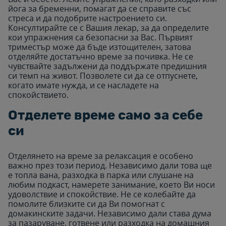
йога за бременни, помагат да се справите със
стреса и да подобрите настроението си.
Консултирайте се с Вашия лекар, за да определите
кои упражнения са безопасни за Вас. Първият
триместър може да бъде изтощителен, затова
отделяйте достатъчно време за почивка. Не се
чувствайте задължени да поддържате предишния
си темп на живот. Позволете си да се отпуснете,
когато имате нужда, и се насладете на
спокойствието.
Отделете време само за себе
си
Отделянето на време за релаксация е особено
важно през този период. Независимо дали това ще
е топла вана, разходка в парка или слушане на
любим подкаст, намерете занимание, което Ви носи
удоволствие и спокойствие. Не се колебайте да
помолите близките си да Ви помогнат с
домакинските задачи. Независимо дали става дума
за пазаруване, готвене или разходка на домашния