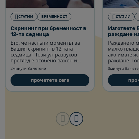
СТАТИИ
БРЕМЕННОСТ
СТАТИИ
Скрининг при бременност в
Изгответе 
12-та седмица
раждане на
Ето, че настъпи моментът за
Раждането м
Вашия скрининг в 12-тата
малко плаше
седмица! Този ултразвуков
ако имате яс
преглед е особено важен и
раждане. То
може да бъде доста
да бъдете сп
2минути За четене
3минути За чет
емоционален, затова е добре
протече въз
да сте подготвени със сп
прочетете сега
про