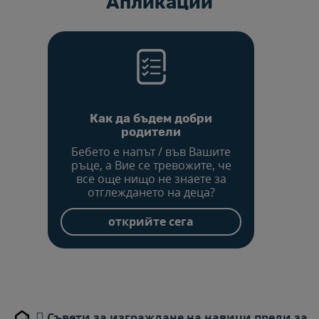
Aпликации
Как да бъдем добри
родители
Бебето е напът / във Вашите
ръце, а Вие се тревожите, че
все още нищо не знаете за
отглеждането на деца?
открийте сега
Съвети за изграждане на навици преди засп