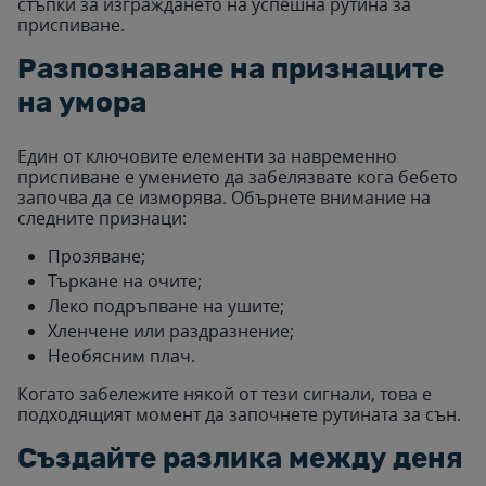
стъпки за изграждането на успешна рутина за
приспиване.
Разпознаване на признаците
на умора
Един от ключовите елементи за навременно
приспиване е умението да забелязвате кога бебето
започва да се изморява. Обърнете внимание на
следните признаци:
Прозяване;
Търкане на очите;
Леко подръпване на ушите;
Хленчене или раздразнение;
Необясним плач.
Когато забележите някой от тези сигнали, това е
подходящият момент да започнете рутината за сън.
Създайте разлика между деня