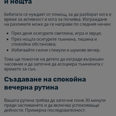
и нощта
Бебетата се нуждаят от помощ, за да разберат кога е
време за активност и кога за почивка. Изграждане
на разликите може да се направи по следния начин:
През деня осигурете светлина, игра и звуци;
През нощта осигурете тъмнина, тишина и
спокойна обстановка;
Избягвайте силни стимули и шумове вечер.
Това ще помогне на детето да изгради вътрешен
часовник и да започне да асоциира тъмнината с
времето за сън.
Създаване на спокойна
вечерна рутина
Вашата рутина трябва да започне поне 30 минути
преди заспиването и да включва успокояващи
дейности. Примерна последователност: