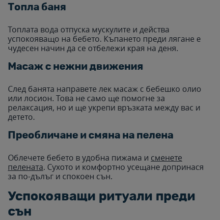
Топла баня
Топлата вода отпуска мускулите и действа
успокояващо на бебето. Къпането преди лягане е
чудесен начин да се отбележи края на деня.
Масаж с нежни движения
След банята направете лек масаж с бебешко олио
или лосион. Това не само ще помогне за
релаксация, но и ще укрепи връзката между вас и
детето.
Преобличане и смяна на пелена
Облечете бебето в удобна пижама и
сменете
пелената
. Сухото и комфортно усещане допринася
за по-дълъг и спокоен сън.
Успокояващи ритуали преди
сън