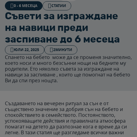
0 - 6 MЕСЕЦА
СТАТИИ
Съвети за изграждане
на навици преди
заспиване до 6 месеца
ЮЛИ 22, 2025
2МИНУТИ
Спането на бебето може да се променя значително,
което носи и много безсънни нощи на бедните му
родители. Ето няколко съвета за изграждане на
навици за заспиване , които ще помогнат на бебето
Ви да спи през нощта.
Създаването на вечерен ритуал за сън е от
съществено значение за добрия сън на бебето и
спокойствието в семейството. Постоянството,
успокояващите действия и правилната атмосфера
помагат на детето да разпознае кога е време да си
легне. В тази статия ще разгледаме всички важни