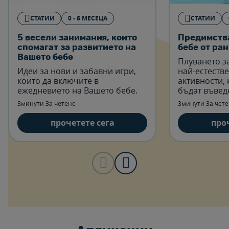
СТАТИИ
0 - 6 МЕСЕЦА
СТАТИИ
5 весели занимания, които
Предимства
спомагат за развитието на
бебе от ра
Вашето бебе
Плуването за
Идеи за нови и забавни игри,
най-естеств
които да включите в
активности, 
ежедневието на Вашето бебе.
бъдат въвед
месеци от ж
3минути За четене
3минути За чет
прочетете сега
про