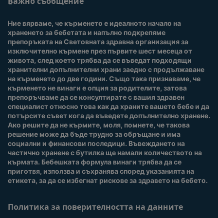
потребители
Важно съобщение
Често задавани
въпроси
Вход / Регистрация
Ние вярваме, че кърменето е идеалното начало на 
За нас
Присъединете се към
храненето за бебетата и напълно подкрепяме 
Nestlé Baby Club
препоръката на Световната здравна организация за 
изключително кърмене през първите шест месеца от 
Купи сега
живота, след което трябва да се въведат подходящи 
Нашите марки и
хранителни допълнителни храни заедно с продължаване 
продукти
на кърменето до две години. Също така признаваме, че 
Качество и сигурност
кърменето не винаги е опция за родителите, затова 
препоръчваме да се консултирате с вашия здравен 
Безплатно тестване
специалист относно това как да храните вашето бебе и да 
потърсите съвет кога да въведете допълнително хранене. 
Ако решите да не кърмите, моля, помнете, че такова 
решение може да бъде трудно за обръщане и има 
социални и финансови последици. Въвеждането на 
частично хранене с бутилка ще намали количеството на 
кърмата. Бебешката формула винаги трябва да се 
приготвя, използва и съхранява според указанията на 
етикета, за да се избегнат рискове за здравето на бебето.
Политика за поверителността на данните