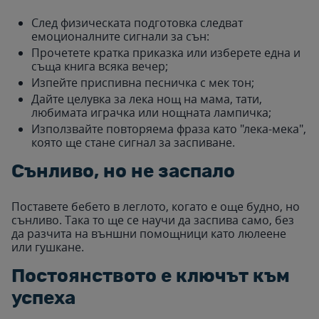
След физическата подготовка следват
емоционалните сигнали за сън:
Прочетете кратка приказка или изберете една и
съща книга всяка вечер;
Изпейте приспивна песничка с мек тон;
Дайте целувка за лека нощ на мама, тати,
любимата играчка или нощната лампичка;
Използвайте повторяема фраза като "лека-мека",
която ще стане сигнал за заспиване.
Сънливо, но не заспало
Поставете бебето в леглото, когато е още будно, но
сънливо. Така то ще се научи да заспива само, без
да разчита на външни помощници като люлеене
или гушкане.
Постоянството е ключът към
успеха