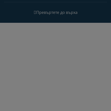
Превъртете до върха