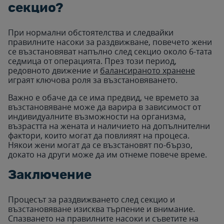
секцио?
При нормални обстоятелства и следвайки
правилните насоки за раздвижване, повечето жени
се възстановяват напълно след секцио около 6-тата
седмица от операцията. През този период,
редовното движение и
балансираното хранене
играят ключова роля за възстановяването.
Важно е обаче да се има предвид, че времето за
възстановяване може да варира в зависимост от
индивидуалните възможности на организма,
възрастта на жената и наличието на допълнителни
фактори, които могат да повлияят на процеса.
Някои жени могат да се възстановят по-бързо,
докато на други може да им отнеме повече време.
Заключение
Процесът за раздвижването след секцио и
възстановяване изисква търпение и внимание.
Спазването на правилните насоки и съветите на