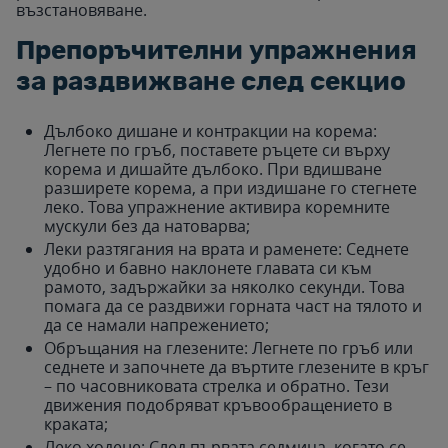
възстановяване.
Препоръчителни упражнения
за раздвижване след секцио
Дълбоко дишане и контракции на корема:
Легнете по гръб, поставете ръцете си върху
корема и дишайте дълбоко. При вдишване
разширете корема, а при издишане го стегнете
леко. Това упражнение активира коремните
мускули без да натоварва;
Леки разтягания на врата и раменете: Седнете
удобно и бавно наклонете главата си към
рамото, задържайки за няколко секунди. Това
помага да се раздвижи горната част на тялото и
да се намали напрежението;
Обръщания на глезените: Легнете по гръб или
седнете и започнете да въртите глезените в кръг
– по часовниковата стрелка и обратно. Тези
движения подобряват кръвообращението в
краката;
Леко ходене: След първата седмица, когато се