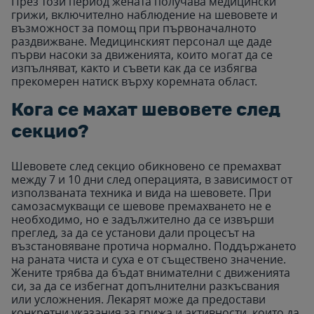
През този период жената получава медицински
грижи, включително наблюдение на шевовете и
възможност за помощ при първоначалното
раздвижване. Медицинският персонал ще даде
първи насоки за движенията, които могат да се
изпълняват, както и съвети как да се избягва
прекомерен натиск върху коремната област.
Кога се махат шевовете след
секцио?
Шевовете след секцио обикновено се премахват
между 7 и 10 дни след операцията, в зависимост от
използваната техника и вида на шевовете. При
самозасмукващи се шевове премахването не е
необходимо, но е задължително да се извърши
преглед, за да се установи дали процесът на
възстановяване протича нормално. Поддържането
на раната чиста и суха е от съществено значение.
Жените трябва да бъдат внимателни с движенията
си, за да се избегнат допълнителни разкъсвания
или усложнения. Лекарят може да предостави
конкретни указания за грижа и активности, които да