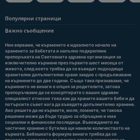
Популярни страници
Помощ
Информация за
потребители
Важно съобщение
Често задавани
въпроси
Вход / Регистрация
Ние вярваме, че кърменето е идеалното начало на 
За нас
Присъединете се към
храненето за бебетата и напълно подкрепяме 
Nestlé Baby Club
препоръката на Световната здравна организация за 
изключително кърмене през първите шест месеца от 
Купи сега
живота, след което трябва да се въведат подходящи 
Нашите марки и
хранителни допълнителни храни заедно с продължаване 
продукти
на кърменето до две години. Също така признаваме, че 
Качество и сигурност
кърменето не винаги е опция за родителите, затова 
препоръчваме да се консултирате с вашия здравен 
Безплатно тестване
специалист относно това как да храните вашето бебе и да 
потърсите съвет кога да въведете допълнително хранене. 
Ако решите да не кърмите, моля, помнете, че такова 
решение може да бъде трудно за обръщане и има 
социални и финансови последици. Въвеждането на 
частично хранене с бутилка ще намали количеството на 
кърмата. Бебешката формула винаги трябва да се 
приготвя, използва и съхранява според указанията на 