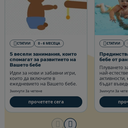
СТАТИИ
0 - 6 МЕСЕЦА
СТАТИИ
5 весели занимания, които
Предимства
спомагат за развитието на
бебе от ра
Вашето бебе
Плуването за
Идеи за нови и забавни игри,
най-естеств
които да включите в
активности, 
ежедневието на Вашето бебе.
бъдат въвед
месеци от ж
3минути За четене
3минути За чет
прочетете сега
про