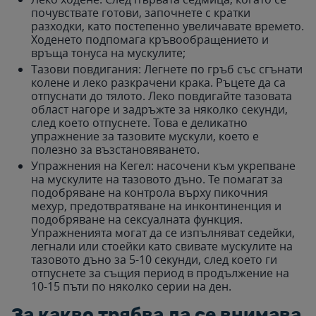
почувствате готови, започнете с кратки
разходки, като постепенно увеличавате времето.
Ходенето подпомага кръвообращението и
връща тонуса на мускулите;
Тазови повдигания: Легнете по гръб със сгънати
колене и леко разкрачени крака. Ръцете да са
отпуснати до тялото. Леко повдигайте тазовата
област нагоре и задръжте за няколко секунди,
след което отпуснете. Това е деликатно
упражнение за тазовите мускули, което е
полезно за възстановяването.
Упражнения на Кегел: насочени към укрепване
на мускулите на тазовото дъно. Те помагат за
подобряване на контрола върху пикочния
мехур, предотвратяване на инконтиненция и
подобряване на сексуалната функция.
Упражненията могат да се изпълняват седейки,
легнали или стоейки като свивате мускулите на
тазовото дъно за 5-10 секунди, след което ги
отпуснете за същия период в продължение на
10-15 пъти по няколко серии на ден.
За какво трябва да се внимава