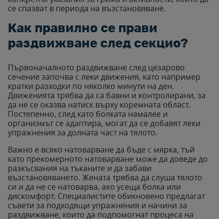
се спазват в периода на възстановяване.
Как правилно се прави
раздвижване след секцио?
Първоначалното раздвижване след цезарово
сечение започва с леки движения, като например
кратки разходки по няколко минути на ден.
Движенията трябва да са бавни и контролирани, за
да не се оказва натиск върху коремната област.
Постепенно, след като болката намалее и
организмът се адаптира, могат да се добавят леки
упражнения за долната част на тялото.
Важно е всяко натоварване да бъде с мярка, тъй
като прекомерното натоварване може да доведе до
разкъсвания на тъканите и да забави
възстановяването. Жената трябва да слуша тялото
си и да не се натоварва, ако усеща болка или
дискомфорт. Специалистите обикновено предлагат
съвети за подходящи упражнения и начини за
раздвижване, които да подпомогнат процеса на