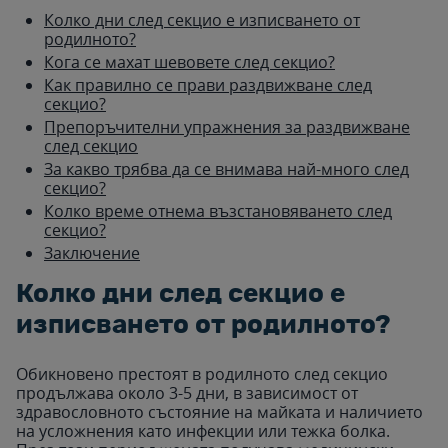
Колко дни след секцио е изписването от
родилното?
Кога се махат шевовете след секцио?
Как правилно се прави раздвижване след
секцио?
Препоръчителни упражнения за раздвижване
след секцио
За какво трябва да се внимава най-много след
секцио?
Колко време отнема възстановяването след
секцио?
Заключение
Колко дни след секцио е
изписването от родилното?
Обикновено престоят в родилното след секцио
продължава около 3-5 дни, в зависимост от
здравословното състояние на майката и наличието
на усложнения като инфекции или тежка болка.