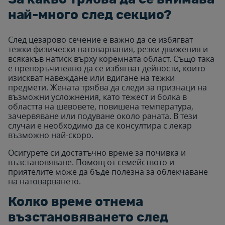
най-много след секцио?
След цезарово сечение е важно да се избягват
тежки физически натоварвания, резки движения и
всякакъв натиск върху коремната област. Също така
е препоръчително да се избягват дейности, които
изискват навеждане или вдигане на тежки
предмети. Жената трябва да следи за признаци на
възможни усложнения, като тежест и болка в
областта на шевовете, повишена температура,
зачервяване или подуване около раната. В тези
случаи е необходимо да се консултира с лекар
възможно най-скоро.
Осигурете си достатъчно време за почивка и
възстановяване. Помощ от семейството и
приятелите може да бъде полезна за облекчаване
на натоварването.
Колко време отнема
възстановяването след