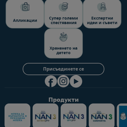
Супер големи
Експертни
Aпликации
спестявания
идеи и съвети
Храненето на
детето
Присъединете се
Продукти