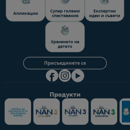
Супер големи
Експертни
Aпликации
спестявания
идеи и съвети
Храненето на
детето
Присъединете се
Продукти