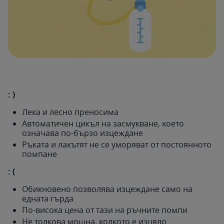
: )
Лека и лесно преносима
Автоматичен цикъл на засмукване, което
означава по-бързо изцеждане
Ръката и лакътят не се уморяват от постоянното
помпане
: (
Обикновено позволява изцеждане само на
едната гърда
По-висока цена от тази на ръчните помпи
Не толкова мощна, колкото е изцяло