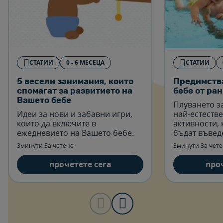
СТАТИИ
0 - 6 МЕСЕЦА
СТАТИИ
5 весели занимания, които
Предимства
спомагат за развитието на
бебе от ра
Вашето бебе
Плуването за
Идеи за нови и забавни игри,
най-естеств
които да включите в
активности, 
ежедневието на Вашето бебе.
бъдат въвед
месеци от ж
3минути За четене
3минути За чет
прочетете сега
про