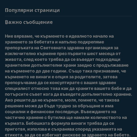
Популярни страници
Помощ
Информация за
потребители
Важно съобщение
Често задавани
въпроси
Вход / Регистрация
Ние вярваме, че кърменето е идеалното начало на 
За нас
Присъединете се към
храненето за бебетата и напълно подкрепяме 
Nestlé Baby Club
препоръката на Световната здравна организация за 
изключително кърмене през първите шест месеца от 
Купи сега
живота, след което трябва да се въведат подходящи 
Нашите марки и
хранителни допълнителни храни заедно с продължаване 
продукти
на кърменето до две години. Също така признаваме, че 
Качество и сигурност
кърменето не винаги е опция за родителите, затова 
препоръчваме да се консултирате с вашия здравен 
Безплатно тестване
специалист относно това как да храните вашето бебе и да 
потърсите съвет кога да въведете допълнително хранене. 
Ако решите да не кърмите, моля, помнете, че такова 
решение може да бъде трудно за обръщане и има 
социални и финансови последици. Въвеждането на 
частично хранене с бутилка ще намали количеството на 
кърмата. Бебешката формула винаги трябва да се 
приготвя, използва и съхранява според указанията на 
етикета, за да се избегнат рискове за здравето на бебето.