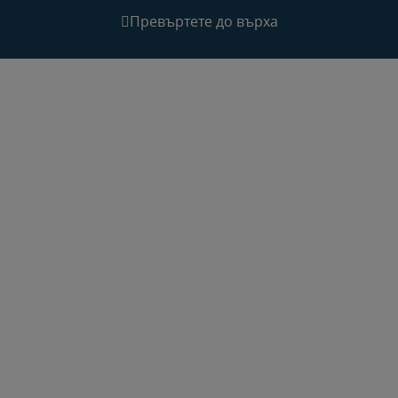
Превъртете до върха