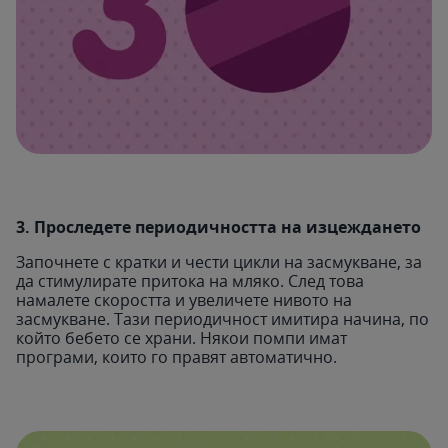
3. Проследете периодичността на изцеждането
Започнете с кратки и чести цикли на засмукване, за
да стимулирате притока на мляко. След това
намалете скоростта и увеличете нивото на
засмукване. Тази периодичност имитира начина, по
който бебето се храни. Някои помпи имат
програми, които го правят автоматично.