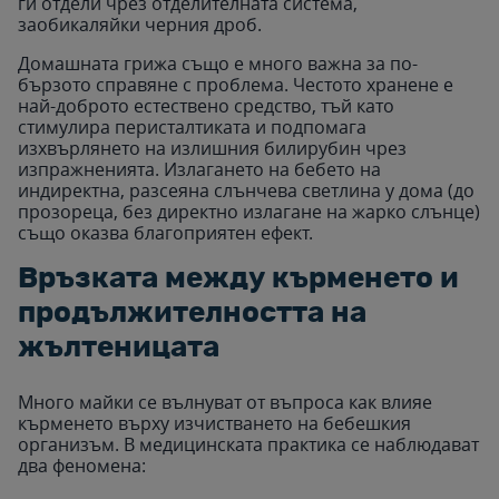
ги отдели чрез отделителната система,
заобикаляйки черния дроб.
Домашната грижа също е много важна за по-
бързото справяне с проблема. Честото хранене е
най-доброто естествено средство, тъй като
стимулира перисталтиката и подпомага
изхвърлянето на излишния билирубин чрез
изпражненията. Излагането на бебето на
индиректна, разсеяна слънчева светлина у дома (до
прозореца, без директно излагане на жарко слънце)
също оказва благоприятен ефект.
Връзката между кърменето и
продължителността на
жълтеницата
Много майки се вълнуват от въпроса как влияе
кърменето върху изчистването на бебешкия
организъм. В медицинската практика се наблюдават
два феномена: