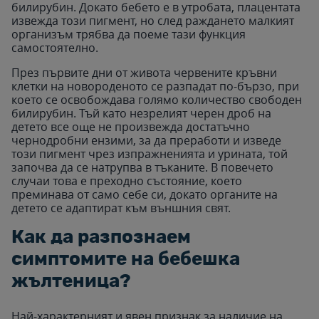
билирубин. Докато бебето е в утробата, плацентата
извежда този пигмент, но след раждането малкият
организъм трябва да поеме тази функция
самостоятелно.
През първите дни от живота червените кръвни
клетки на новороденото се разпадат по-бързо, при
което се освобождава голямо количество свободен
билирубин. Тъй като незрелият черен дроб на
детето все още не произвежда достатъчно
чернодробни ензими, за да преработи и изведе
този пигмент чрез изпражненията и урината, той
започва да се натрупва в тъканите. В повечето
случаи това е преходно състояние, което
преминава от само себе си, докато органите на
детето се адаптират към външния свят.
Как да разпознаем
симптомите на бебешка
жълтеница?
Най-характерният и явен признак за наличие на