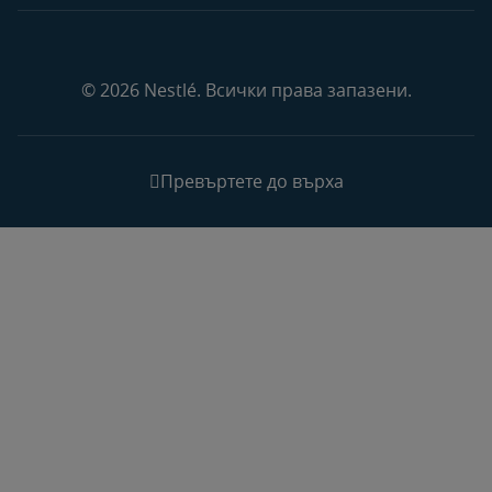
© 2026 Nestlé. Всички права запазени.
Превъртете до върха