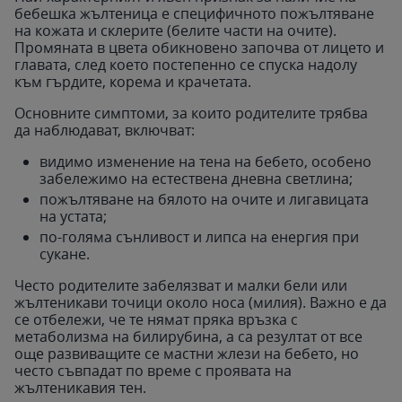
бебешка жълтеница е специфичното пожълтяване
на кожата и склерите (белите части на очите).
Промяната в цвета обикновено започва от лицето и
главата, след което постепенно се спуска надолу
към гърдите, корема и крачетата.
Основните симптоми, за които родителите трябва
да наблюдават, включват:
видимо изменение на тена на бебето, особено
забележимо на естествена дневна светлина;
пожълтяване на бялото на очите и лигавицата
на устата;
по-голяма сънливост и липса на енергия при
сукане.
Често родителите забелязват и малки бели или
жълтеникави точици около носа (милия). Важно е да
се отбележи, че те нямат пряка връзка с
метаболизма на билирубина, а са резултат от все
още развиващите се мастни жлези на бебето, но
често съвпадат по време с проявата на
жълтеникавия тен.