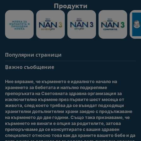
Продукти
Популярни страници
Помощ
Информация за
потребители
Важно съобщение
Често задавани
въпроси
Вход / Регистрация
Ние вярваме, че кърменето е идеалното начало на 
За нас
Присъединете се към
храненето за бебетата и напълно подкрепяме 
Nestlé Baby Club
препоръката на Световната здравна организация за 
изключително кърмене през първите шест месеца от 
Купи сега
живота, след което трябва да се въведат подходящи 
Нашите марки и
хранителни допълнителни храни заедно с продължаване 
продукти
на кърменето до две години. Също така признаваме, че 
Качество и сигурност
кърменето не винаги е опция за родителите, затова 
препоръчваме да се консултирате с вашия здравен 
Безплатно тестване
специалист относно това как да храните вашето бебе и да 