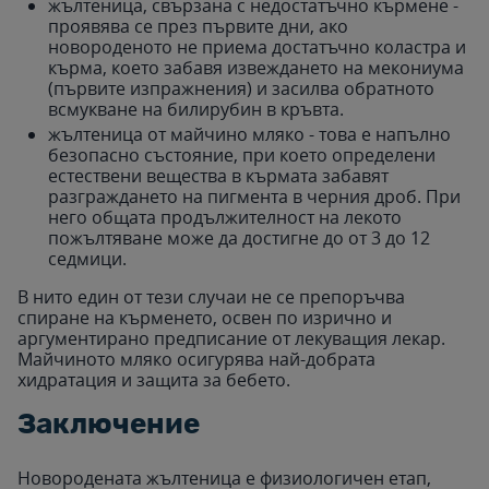
жълтеница, свързана с недостатъчно кърмене -
проявява се през първите дни, ако
новороденото не приема достатъчно коластра и
кърма, което забавя извеждането на мекониума
(първите изпражнения) и засилва обратното
всмукване на билирубин в кръвта.
жълтеница от майчино мляко - това е напълно
безопасно състояние, при което определени
естествени вещества в кърмата забавят
разграждането на пигмента в черния дроб. При
него общата продължителност на лекото
пожълтяване може да достигне до от 3 до 12
седмици.
В нито един от тези случаи не се препоръчва
спиране на кърменето, освен по изрично и
аргументирано предписание от лекуващия лекар.
Майчиното мляко осигурява най-добрата
хидратация и защита за бебето.
Заключение
Новородената жълтеница е физиологичен етап,