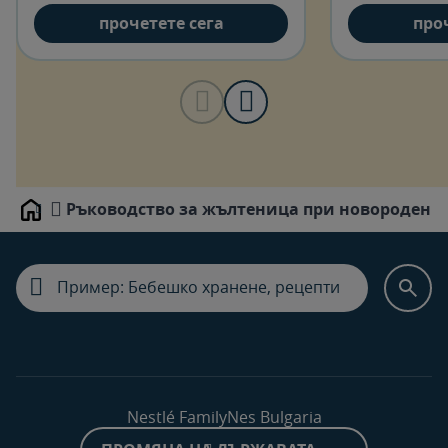
прочетете сега
про
Ръководство за жълтеница при новородени
Home
Nestlé FamilyNes Bulgaria