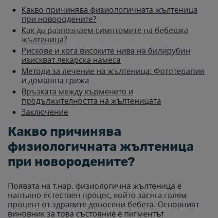
Какво причинява физиологичната жълтеница
при новородените?
Как да разпознаем симптомите на бебешка
жълтеница?
Рискове и кога високите нива на билирубин
изискват лекарска намеса
Методи за лечение на жълтеница: Фототерапия
и домашна грижа
Връзката между кърменето и
продължителността на жълтеницата
Заключение
Какво причинява
физиологичната жълтеница
при новородените?
Появата на т.нар. физиологична жълтеница е
напълно естествен процес, който засяга голям
процент от здравите доносени бебета. Основният
виновник за това състояние е пигментът