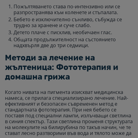
Пожълтяването става по-интензивно или се
разпространява към коленете и стъпалата.
Бебето е изключително сънливо, събужда се
трудно за хранене и суче слабо.
Детето плаче с писклив, необичаен глас.
Общата продължителност на състоянието
надхвърля две до три седмици.
Методи за лечение на
жълтеница: Фототерапия и
домашна грижа
Когато нивата на пигмента изискват медицинска
намеса, се прилага специализирано лечение. Най-
ефективният и безопасен съвременен метод е
стандартната фототерапия. При нея бебето се
поставя под специални лампи, излъчващи светлина
в синия спектър. Тази светлина променя структурата
на молекулите на билирубина по такъв начин, че те
стават лесно разтворими във вода и тялото може да