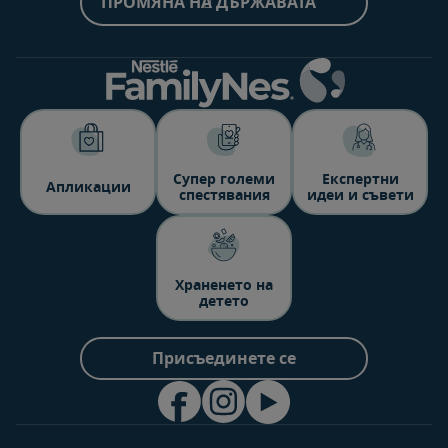
ПРОМЯНА НА ДЪРЖАВАТА
Супер големи
Експертни
Aпликации
спестявания
идеи и съвети
Храненето на
детето
Присъединете се