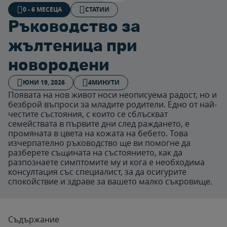
0 - 6 МЕСЕЦА
СТАТИИ
Ръководство за
жълтеница при
новородени
ЮНИ 19, 2026
4МИНУТИ
Появата на нов живот носи неописуема радост, но и
безброй въпроси за младите родители. Едно от най-
честите състояния, с които се сблъскват
семействата в първите дни след раждането, е
промяната в цвета на кожата на бебето. Това
изчерпателно ръководство ще ви помогне да
разберете същината на състоянието, как да
разпознаете симптомите му и кога е необходима
консултация със специалист, за да осигурите
спокойствие и здраве за вашето малко съкровище.
Съдържание