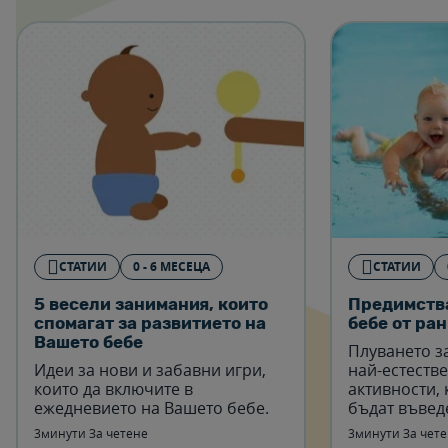
СТАТИИ
0 - 6 МЕСЕЦА
СТАТИИ
5 весели занимания, които
Предимства
спомагат за развитието на
бебе от ра
Вашето бебе
Плуването за
Идеи за нови и забавни игри,
най-естеств
които да включите в
активности, 
ежедневието на Вашето бебе.
бъдат въвед
месеци от ж
3минути За четене
3минути За чет