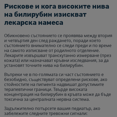
Рискове и кога високите нива
на билирубин изискват
лекарска намеса
Обикновено състоянието се проявява между втория
и четвъртия ден след раждането, поради което
състоянието внимателно се следи преди и по време
на самото изписване от родилното отделение.
Лекарите извършват транскутанно измерване (през
кожата) или назначават кръвни изследвания, за да
установят точните нива на билирубин.
Въпреки че в по-голямата си част състоянието е
безобидно, съществуват определени рискове, ако
стойностите на пигмента надвишат допустимите
терапевтични граници. Твърде високата
концентрация на билирубин в кръвта може да бъде
токсична за централната нервна система.
Задължително потърсете вашия педиатър, ако
забележите следните тревожни сигнали: