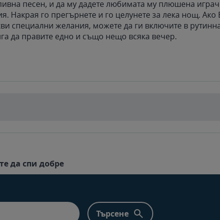
пивна песен, и да му дадете любимата му плюшена играчк
я. Накрая го прегърнете и го целунете за лека нощ. Ако
кви специални желания, можете да ги включите в рутинн
ига да правите едно и също нещо всяка вечер.
те да спи добре