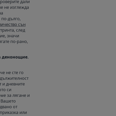
 проверите дали
че не изглежда
на
 по-дълго,
личество сън
тринта, след
ие, значи
ягате по-рано,
на денонощие.
че не сте го
одължителност
т и дневните
ото си
ме за лягане и
а Вашето
едвано от
 приказка или