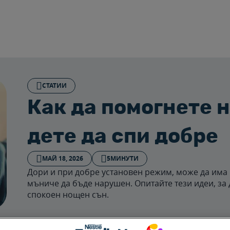
СТАТИИ
Как да помогнете 
дете да спи добре
МАЙ 18, 2026
5МИНУТИ
Дори и при добре установен режим, може да има 
мъниче да бъде нарушен. Опитайте тези идеи, за 
спокоен нощен сън.