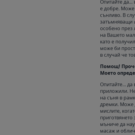
Опитайте да...
е добре. Може 
сънливо. В сл
затъмняващи щ
особено през 
на Вашето малк
като е получи
може би прост
в случай че то
Помощ! Проче
Моето опреде
Опитайте... да
приложили. Не
на съня в рамк
дремки. Може д
мислите, кога
приготвянето 
мъниче да нау
масаж и облич