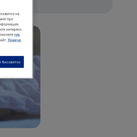
исквитки на
ване при
информация,
ите интереси.
кликнете
тук
айт.
Повече
 бисквитки