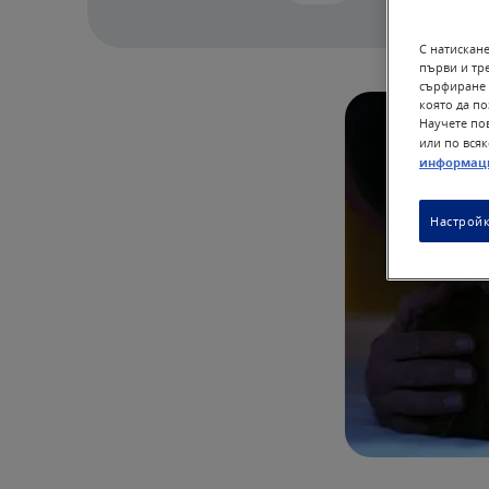
С натискане
първи и тр
сърфиране 
която да п
Научете пов
или по всяк
информац
Настройк