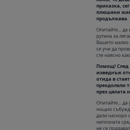
приказка, се
плюшени живо
продължава.
Опитайте... да
рутина за ляга
Вашето малко 
се учи да пров
сте наясно как
Помощ! След 
изведнъж отно
отида в стаят
преодолели т
през цялата 
Опитайте... да
нощно събужда
дали наскоро с
непозната сре
не се поддават