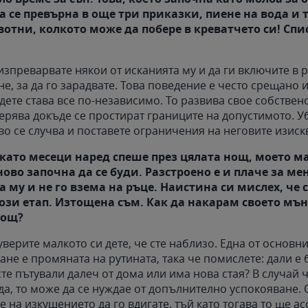
га се превърна в още три приказки, пиене на вода и 
тни, колкото може да побере в креватчето си! Спи
 изпреварвате някои от исканията му и да ги включите в 
не, за да го зарадвате. Това поведение е често срещано и
дете става все по-независимо. То развива свое собствен
ерява докъде се простират границите на допустимото. Уб
во се случва и поставете ограничения на неговите изиск
като месеци наред спеше през цялата нощ, моето м
во започна да се буди. Разстроено е и плаче за мен
а му и не го взема на ръце. Наистина си мислех, че 
ози етап. Изтощена съм. Как да накарам своето мън
нощ?
 уверите малкото си дете, че сте наблизо. Една от основн
не е промяната на рутината, така че помислете: дали е 
те пътували далеч от дома или има нова стая? В случай ч
да, то може да се нуждае от допълнително успокояване. 
е на изкушението да го вдигате, тъй като тогава то ще а