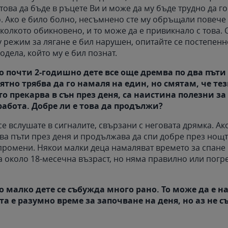
това да бъде в ръцете Ви и може да му бъде трудно да г
. Ако е било болно, несъмнено сте му обръщали повеч
колкото обикновено, и то може да е привикнало с това. 
 режим за лягане е бил нарушен, опитайте се постепенн
одела, който му е бил познат.
 почти 2-годишно дете все още дремва по два пъти 
ятно трябва да го намаля на един, но смятам, че тез
то прекарва в сън през деня, са наистина полезни з
абота. Добре ли е това да продължи?
 се вслушате в сигналите, свързани с неговата дрямка. Ак
ва пъти през деня и продължава да спи добре през нощт
промени. Някои малки деца намаляват времето за спане 
а около 18-месечна възраст, но няма правилно или пог
 малко дете се събужда много рано. То може да е на
нта е разумно време за започване на деня, но аз не 