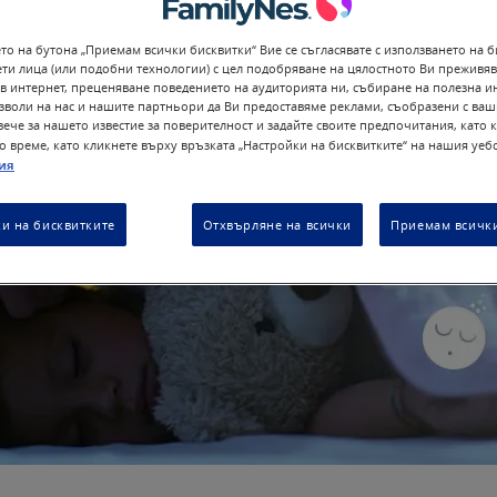
то на бутона „Приемам всички бисквитки“ Вие се съгласявате с използването на б
ети лица (или подобни технологии) с цел подобряване на цялостното Ви преживя
в интернет, преценяване поведението на аудиторията ни, събиране на полезна 
озволи на нас и нашите партньори да Ви предоставяме реклами, съобразени с ваш
ече за нашето известие за поверителност и задайте своите предпочитания, като 
о време, като кликнете върху връзката „Настройки на бисквитките“ на нашия уебс
ия
и на бисквитките
Отхвърляне на всички
Приемам всички