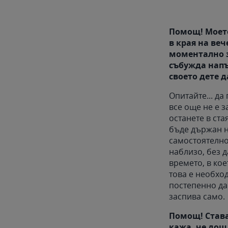
Помощ! Моето
в края на ве
моментално за
събужда напъ
своето дете д
Опитайте... да
все още не е 
останете в ста
бъде държан н
самостоятелно.
наблизо, без 
времето, в кое
това е необхо
постепенно да
заспива само
Помощ! Става
кажа, че дош