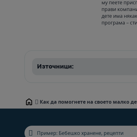
му пеете прис
прави компани
дете има няка
програма – ст
Източници:
Как да помогнете на своето малко де
Home