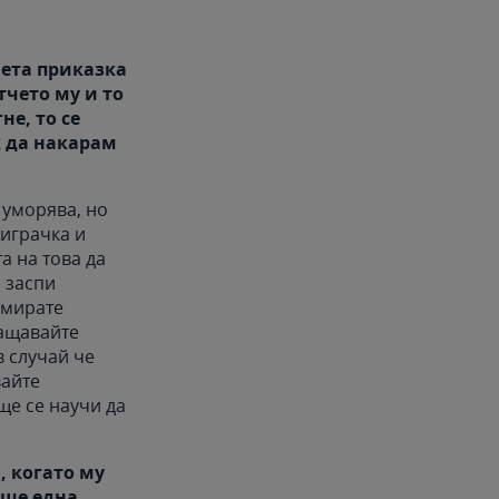
чета приказка
тчето му и то
не, то се
к да накарам
е уморява, но
 играчка и
а на това да
а заспи
намирате
ращавайте
в случай че
вайте
ще се научи да
, когато му
още една