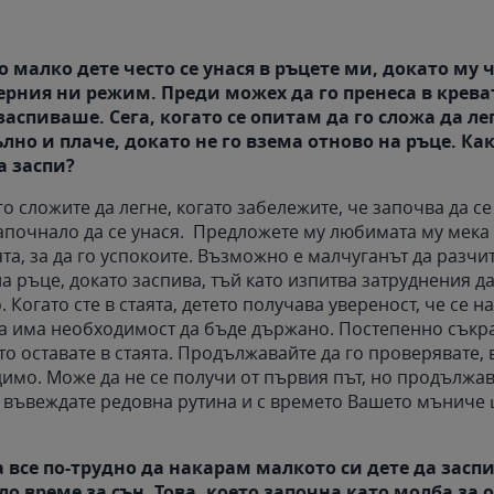
 малко дете често се унася в ръцете ми, докато му 
черния ни режим. Преди можех да го пренеса в крева
спиваше. Сега, когато се опитам да го сложа да лег
лно и плаче, докато не го взема отново на ръце. Ка
а заспи?
 го сложите да легне, когато забележите, че започва да с
започнало да се унася. Предложете му любимата му мека
ята, за да го успокоите. Възможно е малчуганът да разчит
а ръце, докато заспива, тъй като изпитва затруднения д
 Когато сте в стаята, детето получава увереност, че се 
да има необходимост да бъде държано. Постепенно сък
то оставате в стаята. Продължавайте да го проверявате, 
димо. Може да не се получи от първия път, но продължа
 въвеждате редовна рутина и с времето Вашето мъниче 
.
 все по-трудно да накарам малкото си дете да заспи
ло време за сън. Това, което започна като молба за 