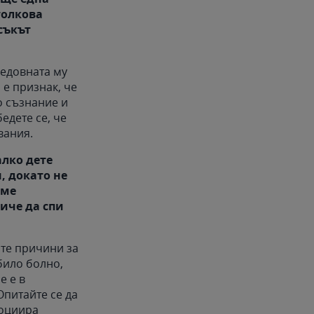
толкова
съкът
редовната му
 е признак, че
о съзнание и
едете се, че
вания.
алко дете
, докато не
сме
иче да спи
ите причини за
било болно,
е е в
Опитайте се да
социира