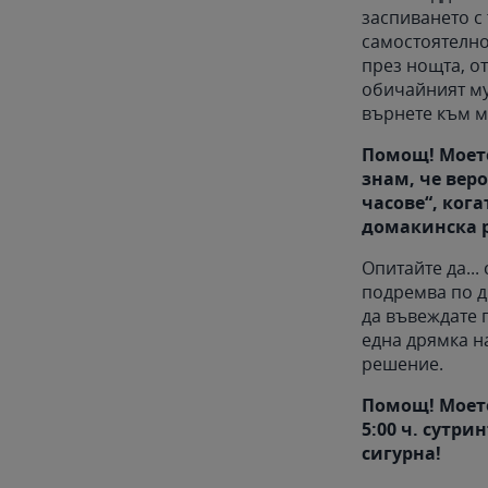
заспиването с 
самостоятелно
през нощта, от
обичайният му
върнете към м
Помощ! Моето
знам, че веро
часове“, кога
домакинска р
Опитайте да...
подремва по д
да въвеждате 
една дрямка н
решение.
Помощ! Моето
5:00 ч. сутри
сигурна!