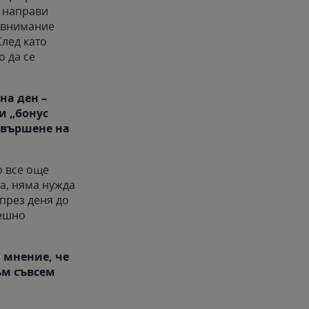
о направи
е внимание
След като
о да се
на ден –
и „бонус
а вършене на
о все още
а, няма нужда
през деня до
решно
 мнение, че
съм съвсем