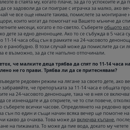
 влезте в стаята му, когато плаче, за да го успокоите и да
да се задоволи да си поиграе с играчка за малко, ако ве
учай че все още нямате такива, помислете за монтиране 
ори, които могат да помогнат на Вашето мъниче да спи
летните месеци, когато е по-светло. Съберете
общото ко
о дете за едно денонощие. Ако то се събужда в 5 часа су
ло 11-14 часа общ сън в рамките на 24-часовото денонощ
о е ранобудно. В този случай може да помислите да си л
ва е възможно, за да сте напълно отпочинали.
тох, че малките деца трябва да спят по 11-14 часа 
лено не го прави. Трябва ли да се притеснявам?
 въведете редовен режим на лягане за своето дете, ако ве
 забравяйте, че препоръката за 11-14 часа е общата пр
ите на 24-часовото денонощие, така че в нея се включва
а се изненадате и да откриете, че то спи повече, отколк
то съберете всички часове. Определянето на редовно вре
за сън по един и същи начин всяка вечер ще помогне н
чи какво да очаква. Това може да
включва къпане
, посл
ане на пижамата. То може да пие вода, докато му четете