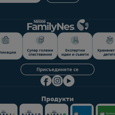
Супер големи
Експертни
Храненет
ликации
спестявания
идеи и съвети
детет
Присъединете се
Продукти