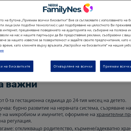
то на бутона „Приемам всички бисквитки“ Вие се съгласявате с използването на б
ети лица (или подобни технологии) с цел подобряване на цялостното Ви преживя
ни – от зачеването до втория рожден ден – са „златен п
в интернет, преценяване поведението на аудиторията ни, събиране на полезна 
та, имунитета и емоционалната връзка с родителите. В т
озволи на нас и нашите партньори да Ви предоставяме реклами, съобразени с ваш
ите за учене, говор, двигателни умения и здравословни 
ече за нашето известие за поверителност и задайте своите предпочитания, като 
о време, като кликнете върху връзката „Настройки на бисквитките“ на нашия уебс
ите практичен, структуриран наръчник за ключовите ета
ия
ди раждането и по месеци след раждането – с ясни приз
а е време за консултация.
и на бисквитките
Отхвърляне на всички
Приемам всички
означава „първите 1000 дн
а важни
от 0-та гестационна седмица до 24-тия месец на детето.
лучва: бурно развитие на нервната система, съзряване на
е на микробиом и имунитет, оформяне на
хранителни п
на регулация.
агаме: откликващо родителство, кърмене/адекватно хран