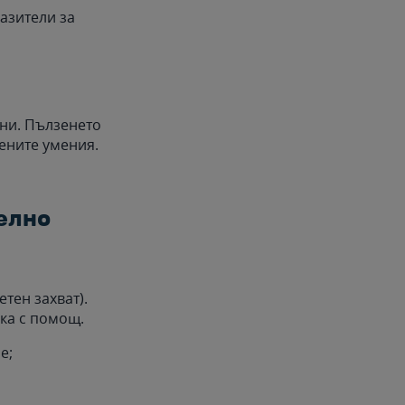
азители за
зни. Пълзенето
ените умения.
телно
тен захват).
ка с помощ.
е;