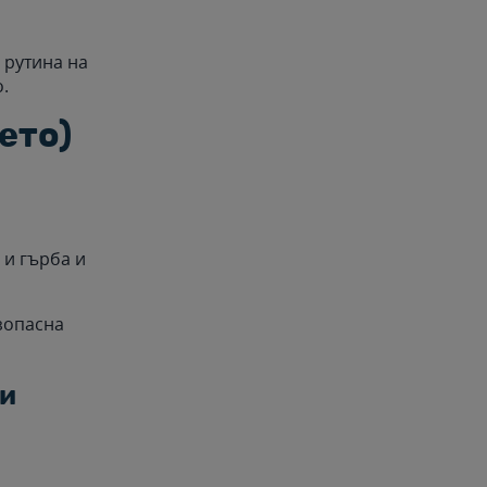
 рутина на
.
ето)
 и гърба и
езопасна
ви