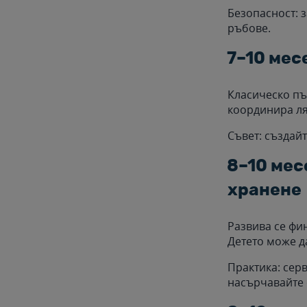
Безопасност: 
ръбове.
7–10 мес
Класическо пъ
координира ля
Съвет: създайт
8–10 мес
хранене
Развива се фи
Детето може д
Практика: серв
насърчавайте 