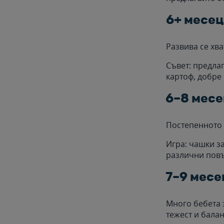
6+ месец
Развива се хва
Съвет: предлаг
картоф, добре
6–8 месе
Постепенното 
Игра: чашки з
различни повъ
7–9 месе
Много бебета 
тежест и балан