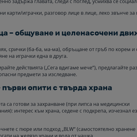
нно задържа главата, следи с поглед, усмихва се социалн
тни карти/играчки, разговор лице в лице, леко звънче з
ца – общуване и целенасочени дв
ях, срички (ба-ба, ма-ма), обръщане от гръб по корем и
не на играчки една в друга.
ирайте действията („Сега вдигаме мече“), предлагайте р
зопасни предмети за изследване.
– първи опити с твърда храна
та са готови за захранване (при липса на медицински
ния): интерес към храна, седене с подкрепа, изчезнал е
очнете с пюре или подход „BLW“ (самостоятелно хранене 
огати на желязо храни и вода от чашка.