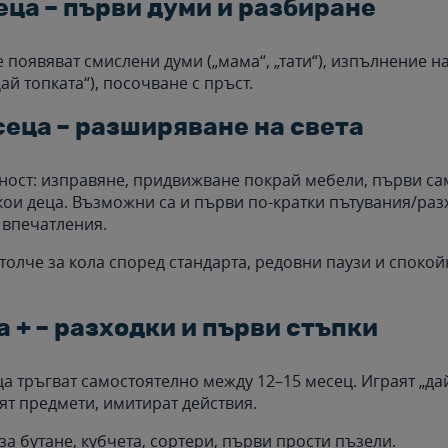
еца – първи думи и разбиране
е появяват смислени думи („мама“, „тати“), изпълнение н
ай топката“), посочване с пръст.
сеца – разширяване на света
ост: изправяне, придвижване покрай мебели, първи са
кои деца. Възможни са и първи по-кратки пътувания/раз
впечатления.
столче за кола според стандарта, редовни паузи и споко
а + – разходки и първи стъпки
ца тръгват самостоятелно между 12–15 месец. Играят „да
ят предмети, имитират действия.
за бутане, кубчета, сортери, първи прости пъзели.