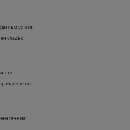
оди към устата.
рен сладък
менти.
барабанене по
ренасяне на