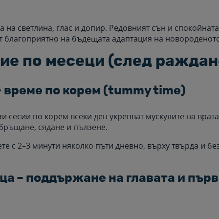
 на светлина, глас и допир. Редовният сън и спокойната
т благоприятно на бъдещата адаптация на новороденото
ие по месеци (след раждан
– време по корем (tummy time)
ти сесии по корем всеки ден укрепват мускулите на врата
обръщане, сядане и пълзене.
ете с 2–3 минути няколко пъти дневно, върху твърда и б
ца – поддържане на главата и пър