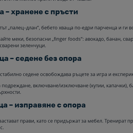
а – хранене с пръсти
тът „палец–длан“, бебето хваща по-едри парченца и ги в
айте меки, безопасни „finger foods“: авокадо, банан, сва
 сварени зеленчуци.
ца – седене без опора
стабилно седене освобождава ръцете за игра и експери
а подреждане, включване/изключване (кутии, капачки), 
рхности.
ца – изправяне с опора
застават прави, като се придържат за мебел. Тренират п
с.