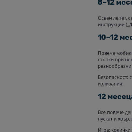
8–12 мес
Освен лепет, с
инструкции („Д
10–12 ме
Повече мобилн
стъпки при ня
разнообразни 
Безопасност: 
излизания.
12 месец
Все повече де
пускат и хвърл
Игра: колички 