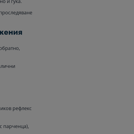
о и гука.
а проследяване
ижения
 обратно,
азлични
зиков рефлекс
с парченца),