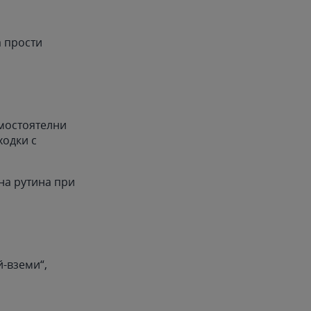
а прости
мостоятелни
ходки с
йна рутина при
й-вземи“,