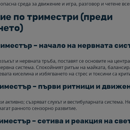
зопасна среда за движение и игра, разговор и четене все
ие по триместри (преди
нето)
иместър – начало на нервната сис
зъкът и нервната тръба, поставят се основите на центра
ервна система. Спокойният ритъм на майката, баланси
вата киселина и избягването на стрес и токсини са крит
иместър – първи ритници и движе
жи активно; съзряват слухът и вестибуларната система. Н
агат ранното сензорно развитие.
иместър – сетива и реакция на све