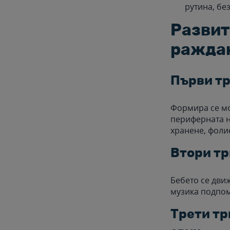
рутина, бе
Развит
ражда
Първи тр
Формира се мо
периферната н
хранене, фолие
Втори тр
Бебето се дви
музика подпом
Трети тр