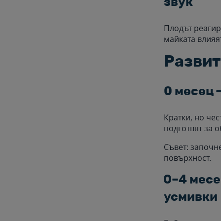
звук
Плодът реагира
майката влияя
Развит
0 месец 
Кратки, но чес
подготвят за 
Съвет: започн
повърхност.
0–4 месе
усмивки