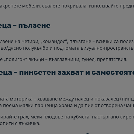
закрепете мебели, свалете покривала, използвайте предп
еца – пълзене
лзене на четири, „командос“, плъзгане – всички са поле
во/дясно полукълбо и подпомага визуално-пространств
е „полигон“ вкъщи – възглавници, тунел, препятствия.
еца – пинсетен захват и самостоя
ната моторика – хващане между палец и показалец (пинце
а поема малки парченца храна и да пие от отворена чаш
ирайте грах, меки плодове на кубчета, настъргано сирен
опити с лъжичка.