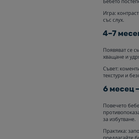
Бебето постепе
Игра: контрас
със слух.
4–7 месе
Появяват се см
хващане и удря
Съвет: комент
текстури и бе
6 месец 
Повечето бебе
противопоказа
за избутване.
Практика: зап
предлагайте б