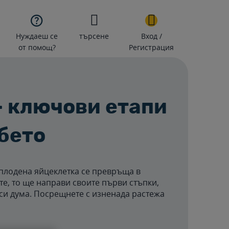

Нуждаеш се
търсене
Вход /
от помощ?
Регистрация
- ключови етапи
ебето
оплодена яйцеклетка се превръща в
те, то ще направи своите първи стъпки,
 си дума. Посрещнете с изненада растежа