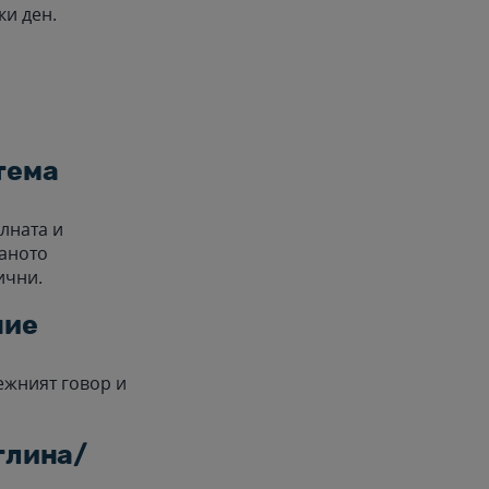
ки ден.
тема
лната и
раното
ични.
ние
ежният говор и
тлина/