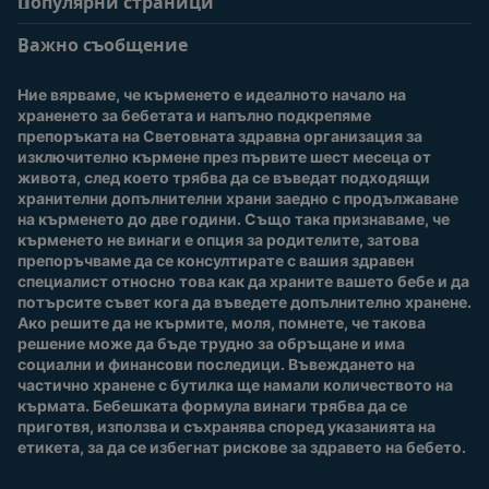
Популярни страници
Помощ
Информация за
потребители
Важно съобщение
Често задавани
въпроси
Вход / Регистрация
Ние вярваме, че кърменето е идеалното начало на 
За нас
Присъединете се към
храненето за бебетата и напълно подкрепяме 
Nestlé Baby Club
препоръката на Световната здравна организация за 
изключително кърмене през първите шест месеца от 
Купи сега
живота, след което трябва да се въведат подходящи 
Нашите марки и
хранителни допълнителни храни заедно с продължаване 
продукти
на кърменето до две години. Също така признаваме, че 
Качество и сигурност
кърменето не винаги е опция за родителите, затова 
препоръчваме да се консултирате с вашия здравен 
Безплатно тестване
специалист относно това как да храните вашето бебе и да 
потърсите съвет кога да въведете допълнително хранене. 
Ако решите да не кърмите, моля, помнете, че такова 
решение може да бъде трудно за обръщане и има 
социални и финансови последици. Въвеждането на 
частично хранене с бутилка ще намали количеството на 
кърмата. Бебешката формула винаги трябва да се 
приготвя, използва и съхранява според указанията на 
етикета, за да се избегнат рискове за здравето на бебето.