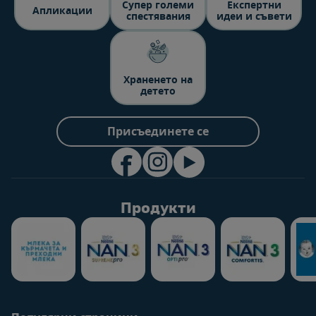
Супер големи
Експертни
Aпликации
спестявания
идеи и съвети
Храненето на
детето
Присъединете се
Продукти