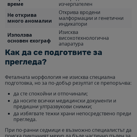
време
изчерпателен
Открива вродени
Не открива
малформации и генетични
много аномалии
индикатори
Изисква
Използва
високотехнологична
основен ехограф
апаратура
Как да се подготвите за
прегледа?
Феталната морфология не изисква специална
подготовка, но за по-добър резултат се препоръчва:
да сте спокойни и отпочинали;
да носите всички медицински документи и
предишни ултразвукови снимки;
да избягвате тежки храни непосредствено преди
прегледа.
При по-ранни седмици е възможно специалистът да
поиска пикочният мехур да бъде частично пълен за