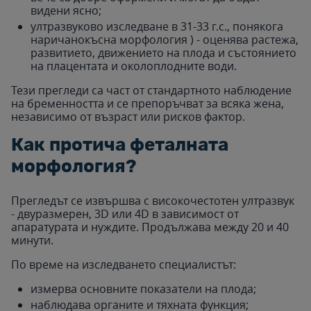
видени ясно;
ултразвуково изследване в 31-33 г.с., понякога
наричанокъсна морфология ) - оценява растежа,
развитието, движението на плода и състоянието
на плацентата и околоплодните води.
Тези прегледи са част от стандартното наблюдение
на бременността и се препоръчват за всяка жена,
независимо от възраст или рисков фактор.
Как протича феталната
морфология?
Прегледът се извършва с високочестотен ултразвук
- двуразмерен, 3D или 4D в зависимост от
апаратурата и нуждите. Продължава между 20 и 40
минути.
По време на изследването специалистът:
измерва основните показатели на плода;
наблюдава органите и тяхната функция;