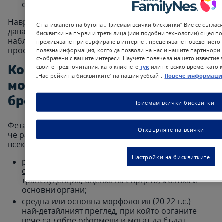
олигохидрамнион или полихидрамнион.
Навременното установяване на подобни аномалии
С натискането на бутона „Приемам всички бисквитки“ Вие се съглася
дава възможност за ранна реакция, по-добро
бисквитки на първи и трети лица (или подобни технологии) с цел п
наблюдение и избор на най-подходящия подход за
преживяване при сърфиране в интернет, преценяване поведението 
проследяване на бременността.
полезна информация, която да позволи на нас и нашите партньори 
съобразени с вашите интереси. Научете повече за нашето известие 
своите предпочитания, като кликнете
тук
или по всяко време, като 
Кога се прави феталната
„Настройки на бисквитките“ на нашия уебсайт.
Повече информаци
морфология по време на
бременността?
Приемам всички бисквитки
Феталната морфология се извършва три пъти, така
Отхвърляне на всички
че развитието на плода да бъде проследено във
всеки ключов етап:
Настройки на бисквитките
ранна морфология (11–13+6 г.с.) -
първоначален
скрининг
за аномалии, измерване на нухална
транслуценция, оценка на сърцето, мозъка и
основни органи;
средна или основна морфология (20-22 г.с.) -
най-детайлният преглед, при който органите
вече са добре оформени и могат да бъдат