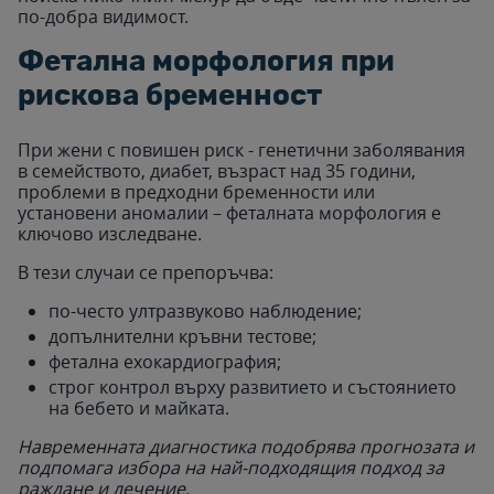
по-добра видимост.
Фетална морфология при
рискова бременност
При жени с повишен риск - генетични заболявания
в семейството, диабет, възраст над 35 години,
проблеми в предходни бременности или
установени аномалии – феталната морфология е
ключово изследване.
В тези случаи се препоръчва:
по-често ултразвуково наблюдение;
допълнителни кръвни тестове;
фетална ехокардиография;
строг контрол върху развитието и състоянието
на бебето и майката.
Навременната диагностика подобрява прогнозата и
подпомага избора на най-подходящия подход за
раждане и лечение.