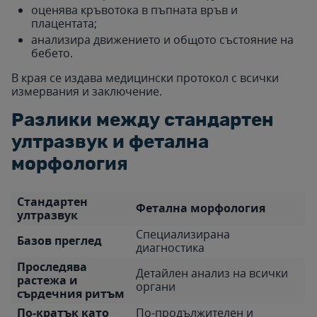
оценява кръвотока в пъпната връв и
плацентата;
анализира движението и общото състояние на
бебето.
В края се издава медицински протокол с всички
измервания и заключение.
Разлики между стандартен
ултразвук и фетална
морфология
Стандартен
Фетална морфология
ултразвук
Специализирана
Базов преглед
диагностика
Проследява
Детайлен анализ на всички
растежа и
органи
сърдечния ритъм
По-кратък като
По-продължителен и