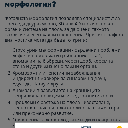
морфология?
Феталната морфология позволява специалистът да
прегледа двуразмерно, 3D или 4D всеки основен
орган и система на плода, за да оцени тяхното
развитие и евентуални отклонения. Чрез ехографска
диагностика могат да бъдат открити:
Структурни малформации - сърдечни проблеми,
дефекти на мозъка и гръбначния стълб,
аномалии на бъбреци, черен дроб, коремна
стена и други жизнено важни органи.
Хромозомни и генетични заболявания -
индиректни маркери за синдром на Даун,
Едуардс, Патау и други.
Аномалии в развитието на крайниците -
неправилна позиция или недоразвити кости.
Проблеми с растежа на плода - изоставане,
несъответствие на показателите за триместъра
или прекомерно развитие.
Отклонения в околоплодните води и плацентата
- плацента превия, неправилно прикрепване,