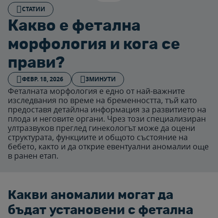
СТАТИИ
Какво е фетална
морфология и кога се
прави?
ФЕВР. 18, 2026
3МИНУТИ
Феталната морфология е едно от най-важните
изследвания по време на бременността, тъй като
предоставя детайлна информация за развитието на
плода и неговите органи. Чрез този специализиран
ултразвуков преглед гинекологът може да оцени
структурата, функциите и общото състояние на
бебето, както и да открие евентуални аномалии още
в ранен етап.
Какви аномалии могат да
бъдат установени с фетална