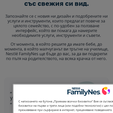
със свежия си вид.
Запознайте се с новия ни дизайн и подобрените ни
услуги и инструменти, които предлагат повече за
цялото семейство, с по-удобен за ползване
интерфейс, който ви помага да намерите
необходимите услуги, инструменти и съвети.
От момента, в който решите да имате бебе, до
момента, в който малчуганът ви тръгне на училище,
Nestlé FamilyNes ще бъде до вас, за да ви подкрепи
по пътя на родителството, на всяка крачка от него.
Запознайте се с нашия нов дизайн,
услуги, инструменти и много повече.
С натискането на бутона „Приемам всички бисквитки“ Вие се съглася
бисквитки на първи и трети лица (или подобни технологии) с цел п
преживяване при сърфиране в интернет, преценяване поведението 