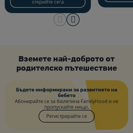
след седмица.
спрямо
открийте сега
Вземете най-доброто от
родителско пътешествие
Бъдете информирани за развитието на
бебето
Абонирайте се за бюлетина FamilyHood и не
пропускайте нищо.
Регистрирайте се