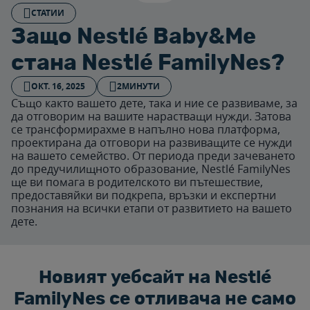
СТАТИИ
Защо Nestlé Baby&Me
стана Nestlé FamilyNes?
ОКТ. 16, 2025
2МИНУТИ
Също както вашето дете, така и ние се развиваме, за
да отговорим на вашите нарастващи нужди. Затова
се трансформирахме в напълно нова платформа,
проектирана да отговори на развиващите се нужди
на вашето семейство. От периода преди зачеването
до предучилищното образование, Nestlé FamilyNes
ще ви помага в родителското ви пътешествие,
предоставяйки ви подкрепа, връзки и експертни
познания на всички етапи от развитието на вашето
дете.
Новият уебсайт на Nestlé
FamilyNes се отливача не само