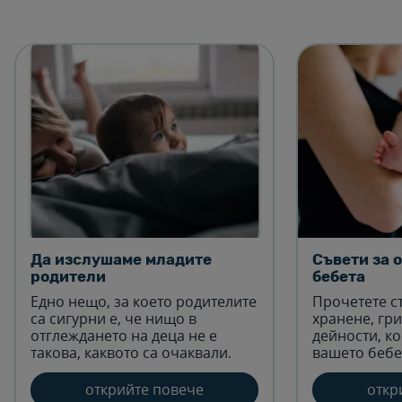
Да изслушаме младите
Съвети за 
родители
бебета
Едно нещо, за което родителите
Прочетете с
са сигурни е, че нищо в
хранене, гри
отглеждането на деца не е
дейности, ко
такова, каквото са очаквали.
вашето бебе
открийте повече
откр