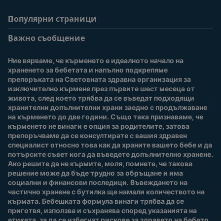
Популярни страници
Помощ
Информация за
потребители
Важно съобщение
Често задавани
въпроси
Вход / Регистрация
Ние вярваме, че кърменето е идеалното начало на 
За нас
Присъединете се към
храненето за бебетата и напълно подкрепяме 
Nestlé Baby Club
препоръката на Световната здравна организация за 
изключително кърмене през първите шест месеца от 
Купи сега
живота, след което трябва да се въведат подходящи 
Нашите марки и
хранителни допълнителни храни заедно с продължаване 
продукти
на кърменето до две години. Също така признаваме, че 
Качество и сигурност
кърменето не винаги е опция за родителите, затова 
препоръчваме да се консултирате с вашия здравен 
Безплатно тестване
специалист относно това как да храните вашето бебе и да 
потърсите съвет кога да въведете допълнително хранене. 
Ако решите да не кърмите, моля, помнете, че такова 
решение може да бъде трудно за обръщане и има 
социални и финансови последици. Въвеждането на 
частично хранене с бутилка ще намали количеството на 
кърмата. Бебешката формула винаги трябва да се 
приготвя, използва и съхранява според указанията на 
етикета, за да се избегнат рискове за здравето на бебето.