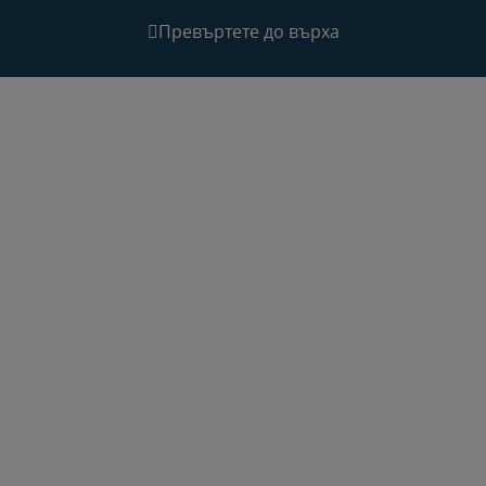
Превъртете до върха