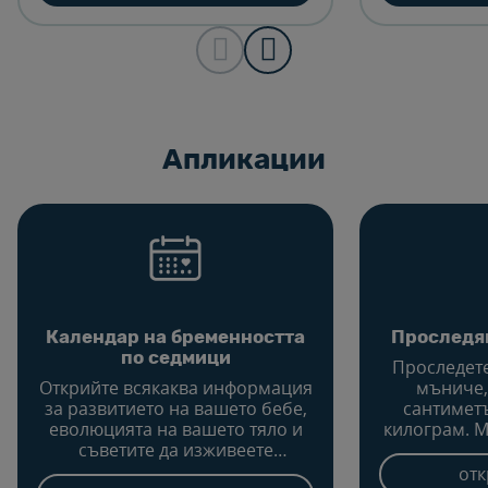
Aпликации
Календар на бременността
Проследя
по седмици
Проследете
Открийте всякаква информация
мъниче,
за развитието на вашето бебе,
сантимет
еволюцията на вашето тяло и
килограм. 
съветите да изживеете
теглото и 
щастлива бременност седмица
проследява
отк