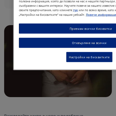
полезна информация, която да позволи на нас и нашите партньори 
съобразени с вашите интереси. Научете повече за нашето известие 
своите предпочитания, като кликнете
тук
или по всяко време, като 
„Настройки на бисквитките“ на нашия уебсайт.
Повече информаци
Приемам всички бисквитки
Отхвърляне на всички
Настройки на бисквитките
Разгледайте какво е ново и подобрено.