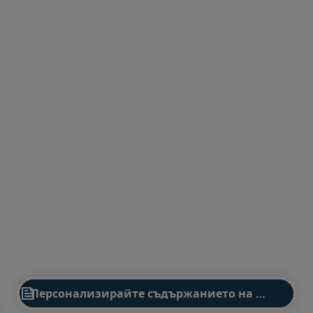

Персонализирайте съдържанието на уебсайта въз основа на вашите интереси