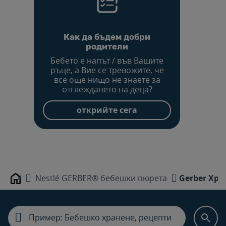
Как да бъдем добри
родители
Бебето е напът / във Вашите
ръце, а Вие се тревожите, че
все още нищо не знаете за
отглеждането на деца?
открийте сега
Nestlé GERBER® бебешки пюрета
Gerber Хра
Home