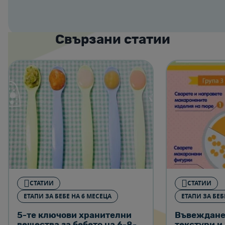
Свързани статии
СТАТИИ
СТАТИИ
ЕТАПИ ЗА БЕБЕ НА 6 МЕСЕЦА
ЕТАПИ ЗА БЕБ
5-те ключови хранителни
Въвеждане
вещества за бебето на 6-8-
текстури и