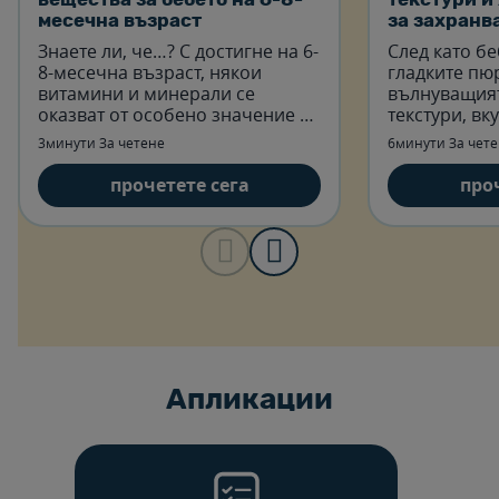
месечна възраст
за захранв
стъпка
Знаете ли, че…? С достигне на 6-
След като бе
8-месечна възраст, някои
гладките пюр
витамини и минерали се
вълнуващият
оказват от особено значение за
текстури, вк
здравето на Вашето бебе.
3минути За четене
6минути За чет
прочетете сега
про
Aпликации