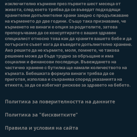
изключително кърмене през първите шест месеца от 
Купи сега
живота, след което трябва да се въведат подходящи 
Нашите марки и
хранителни допълнителни храни заедно с продължаване 
продукти
на кърменето до две години. Също така признаваме, че 
Качество и сигурност
кърменето не винаги е опция за родителите, затова 
препоръчваме да се консултирате с вашия здравен 
Безплатно тестване
специалист относно това как да храните вашето бебе и да 
потърсите съвет кога да въведете допълнително хранене. 
Ако решите да не кърмите, моля, помнете, че такова 
решение може да бъде трудно за обръщане и има 
социални и финансови последици. Въвеждането на 
частично хранене с бутилка ще намали количеството на 
кърмата. Бебешката формула винаги трябва да се 
приготвя, използва и съхранява според указанията на 
етикета, за да се избегнат рискове за здравето на бебето.
Политика за поверителността на данните
Политика за "бисквитките"
Правила и условия на сайта