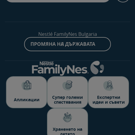
Nestlé FamilyNes Bulgaria
ПРОМЯНА НА ДЪРЖАВАТА
Супер големи
Експертни
Aпликации
спестявания
идеи и съвети
Храненето на
детето