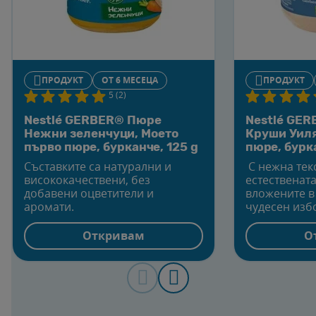
ПРОДУКТ
OТ 6 МЕСЕЦА
ПРОДУКТ
5 (2)
Nestlé GERBER® Пюре
Nestlé GE
Нежни зеленчуци, Моето
Круши Уиля
първо пюре, бурканче, 125 g
пюре, бурк
Съставките са натурални и
С нежна текс
висококачествени, без
естествената
добавени оцветители и
вложените в 
аромати.
чудесен избо
който да зап
периода на 
Откривам
О