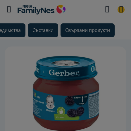
редимства
Съставки
Свързани продукти