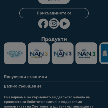
Присъединете се
Продукти
Популярни страници
Помощ
Информация за
потребители
Важно съобщение
Често задавани
въпроси
Вход / Регистрация
Ние вярваме, че кърменето е идеалното начало на 
За нас
Присъединете се към
храненето за бебетата и напълно подкрепяме 
Nestlé Baby Club
препоръката на Световната здравна организация за 