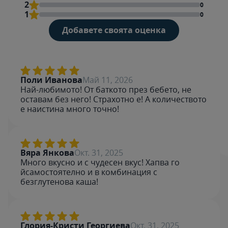
2
0
1
0
Добавете своята оценка
Rating
Име
Поли Иванова
Май 11, 2026
Най-любимото! От баткото през бебето, не
оставам без него! Страхотно е! А количеството
е наистина много точно!
Напиши отзив
Вяра Янкова
Окт. 31, 2025
Много вкусно и с чудесен вкус! Хапва го
йсамостоятелно и в комбинация с
безглутенова каша!
Глория-Кристи Георгиева
Окт. 31, 2025