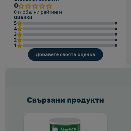
0
0
глобални рейтинги
Оценки
5
0
4
0
3
0
2
0
1
0
Добавете своята оценка
Rating
Име
Свързани продукти
Напиши отзив