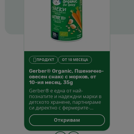
ПРОДУКТ
OТ 10 МЕСЕЦА
Gerber® Organic, Пшенично-
овесен снакс с морков, от
10-ия месец, 35g
Gerber® е една от най-
познатите и надеждни марки в
детското хранене, партнираме
си директно с фермерите-
производители, за да осигурим
непрестанен контрол на
Откривам
качеството.