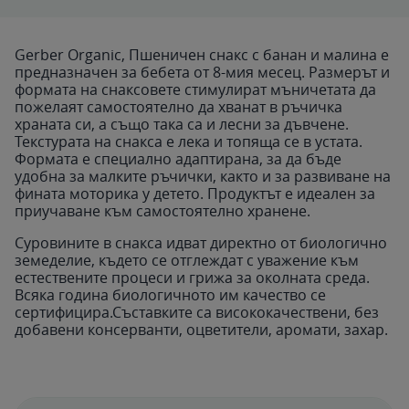
Gerber Organic, Пшеничен снакс с банан и малина е
предназначен за бебета от 8-мия месец. Размерът и
формата на снаксовете стимулират мъничетата да
пожелаят самостоятелно да хванат в ръчичка
храната си, а също така са и лесни за дъвчене.
Текстурата на снакса е лека и топяща се в устата.
Формата е специално адаптирана, за да бъде
удобна за малките ръчички, както и за развиване на
фината моторика у детето. Продуктът е идеален за
приучаване към самостоятелно хранене.
Суровините в снакса идват директно от биологично
земеделие, където се отглеждат с уважение към
естествените процеси и грижа за околната среда.
Всяка година биологичното им качество се
сертифицира.Съставките са висококачествени, без
добавени консерванти, оцветители, аромати, захар.