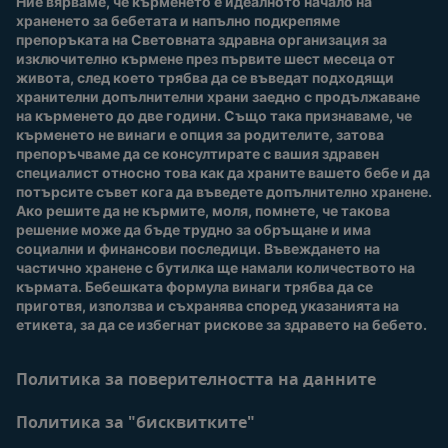
Ние вярваме, че кърменето е идеалното начало на 
За нас
Присъединете се към
храненето за бебетата и напълно подкрепяме 
Nestlé Baby Club
препоръката на Световната здравна организация за 
изключително кърмене през първите шест месеца от 
Купи сега
живота, след което трябва да се въведат подходящи 
Нашите марки и
хранителни допълнителни храни заедно с продължаване 
продукти
на кърменето до две години. Също така признаваме, че 
Качество и сигурност
кърменето не винаги е опция за родителите, затова 
препоръчваме да се консултирате с вашия здравен 
Безплатно тестване
специалист относно това как да храните вашето бебе и да 
потърсите съвет кога да въведете допълнително хранене. 
Ако решите да не кърмите, моля, помнете, че такова 
решение може да бъде трудно за обръщане и има 
социални и финансови последици. Въвеждането на 
частично хранене с бутилка ще намали количеството на 
кърмата. Бебешката формула винаги трябва да се 
приготвя, използва и съхранява според указанията на 
етикета, за да се избегнат рискове за здравето на бебето.
Политика за поверителността на данните
Политика за "бисквитките"