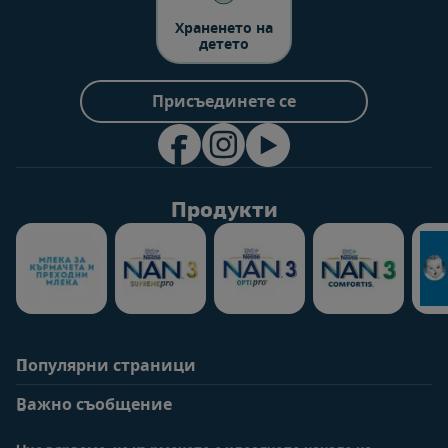
Храненето на
детето
Присъединете се
Продукти
Популярни страници
Помощ
Информация за
потребители
Важно съобщение
Често задавани
въпроси
Вход / Регистрация